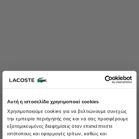
Lacoste Essentials Await
Αυτή η ιστοσελίδα χρησιμοποιεί cookies
Εγγραφείτε στο newsletter μας και αποκτήστε
10%
στην πρώτη
Χρησιμοποιούμε cookies για να βελτιώνουμε συνεχώς
σας αγορά.
την εμπειρία περιήγησής σας και να σας προσφέρουμε
Εισάγετε το email σας εδώ...
εξατομικευμένες διαφημίσεις όταν επισκέπτεστε
ιστότοπους και εφαρμογές τρίτων, καθώς και