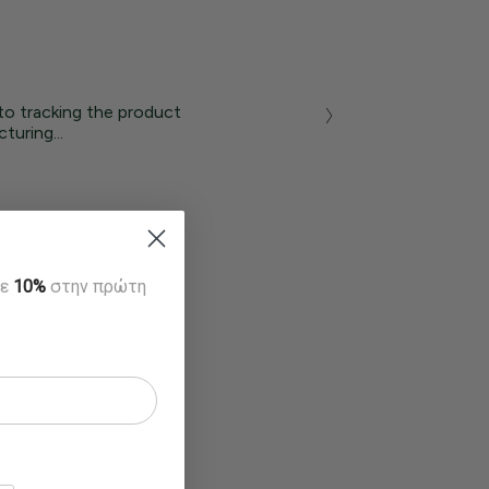
to tracking the product
turing...
τε
10%
στην πρώτη