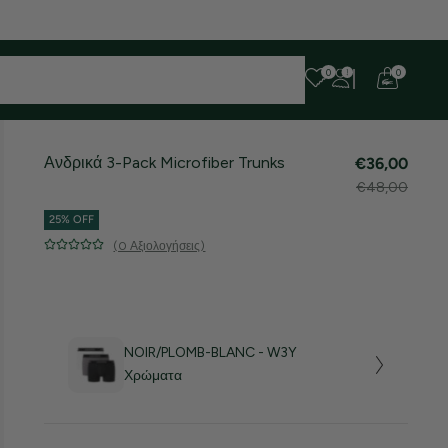
 ευχαριστούμε για την υπομονή σας!
0
0
Ανδρικά 3-Pack Microfiber Trunks
€36,00
€48,00
25% OFF
(0 Αξιολογήσεις)
NOIR/PLOMB-BLANC - W3Y
Χρώματα