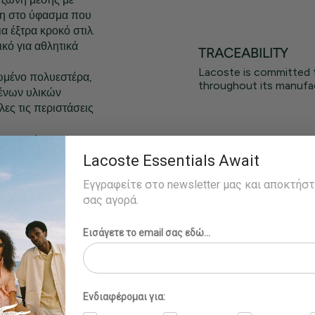
ύξη στο ύφασμα που
α έξτρα κροκό στιλ.
ικό για αθλητικά
TRACEABILITY
Lacoste is committed 
ωμένο πολυεστέρα,
throughout its manufac
ένων υλικών
λες τις περιστάσεις
ήμα της Lacoste
επιστροφή ή
Lacoste Essentials Await
Εγγραφείτε στο newsletter μας και αποκτήσ
σας αγορά.
ράει το μέγεθος M.
Εισάγετε το email σας εδώ...
Ενδιαφέρομαι για: