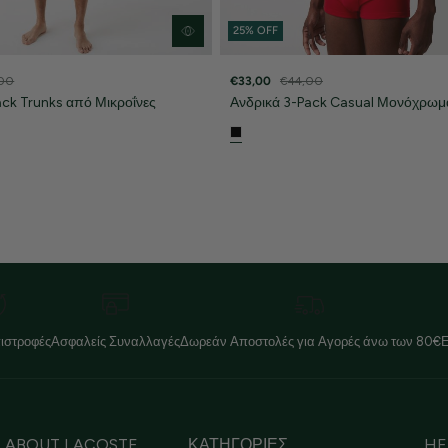
25% OFF
00
€33,00
€44,00
ack Trunks από Μικροΐνες
Ανδρικά 3-Pack Casual Μονόχρωμ
ιστροφές
Ασφαλείς Συναλλαγές
Δωρεάν Αποστολές για Αγορές άνω των 80€
ABOUT LACOSTE
ΚΑΤΗΓΟΡΙΕΣ
HE