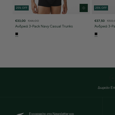
25% OFF
25% OFF
€33,00
€44,00
€37,50
€50,
Ανδρικά 3-Pack Navy Casual Trunks
Άνδρικά 3-P
Δωρεάν Επ
Εγγραφείτε στο Newsletter και