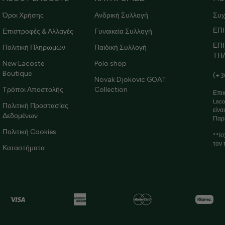
Όροι Χρήσης
Ανδρική Συλλογή
Συχ
ΕΠΙ
Επιστροφές & Αλλαγές
Γυναικεία Συλλογή
ΕΠ
Πολιτική Πληρωμών
Παιδική Συλλογή
ΤΗ
New Lacoste
Polo shop
Boutique
(+3
Novak Djokovic GOAT
Τρόποι Αποστολής
Collection
Επικ
Laco
Πολιτική Προστασίας
είνα
Δεδομένων
Παρ
Πολιτική Cookies
**Ισ
τον 
Καταστήματα