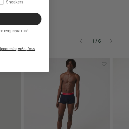
Sneakers
ικά
1 / 6
 Προστασίας Δεδομένων
.