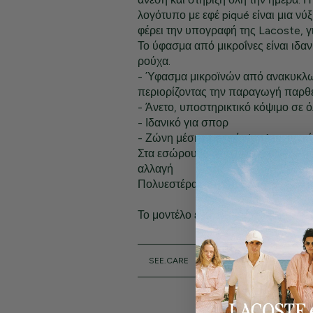
λογότυπο με εφέ piqué είναι μια ν
φέρει την υπογραφή της Lacoste, γι
Το ύφασμα από μικροΐνες είναι ιδαν
ρούχα.
- Ύφασμα μικροϊνών από ανακυκλ
περιορίζοντας την παραγωγή παρθ
- Άνετο, υποστηρικτικό κόψιμο σε ό
- Ιδανικό για σπορ
- Ζώνη μέσης με εφέ piqué με το σ
Στα εσώρουχα δεν μπορεί να γίνει 
αλλαγή
Πολυεστέρας (91%), Ελαστάν (9%)
Το μοντέλο έχει ύψος 1,80 μ. και φο
SEE.CARE