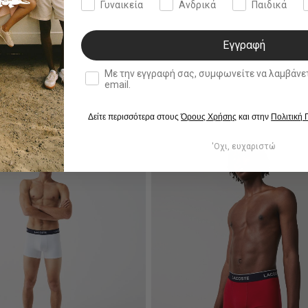
Γυναικεία
Ανδρικά
Παιδικά
Εγγραφή
double opt in
Με την εγγραφή σας, συμφωνείτε να λαμβάνετε ενημερωτ
email.
Δείτε περισσότερα στους
Όρους Χρήσης
και στην
Πολιτική
'Οχι, ευχαριστώ