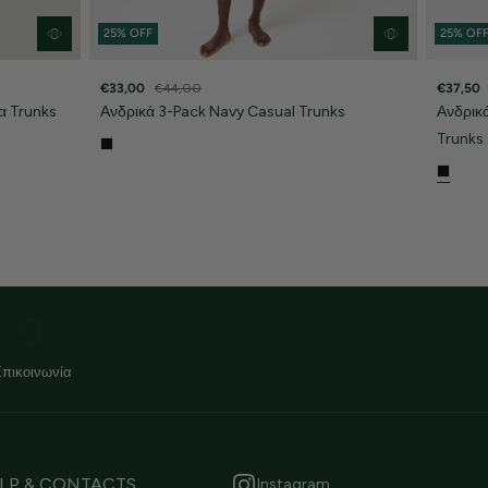
25% OFF
25% OF
€33,00
€44,00
€37,50
α Trunks
Ανδρικά 3-Pack Navy Casual Trunks
Ανδρικ
Trunks
Επικοινωνία
LP & CONTACTS
Instagram