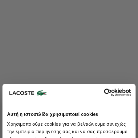
Lacoste Essentials Await
Αυτή η ιστοσελίδα χρησιμοποιεί cookies
Εγγραφείτε στο newsletter μας και αποκτήστε
10%
στην πρώτη
Χρησιμοποιούμε cookies για να βελτιώνουμε συνεχώς
σας αγορά.
την εμπειρία περιήγησής σας και να σας προσφέρουμε
Εισάγετε το email σας εδώ...