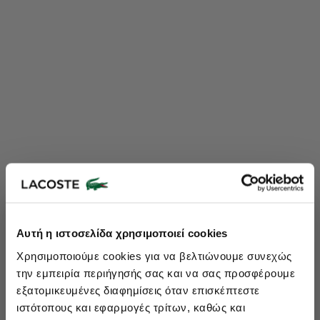
Lacoste Essentials Await
Αυτή η ιστοσελίδα χρησιμοποιεί cookies
Εγγραφείτε στο newsletter μας και αποκτήστε
10%
στην πρώτη
Χρησιμοποιούμε cookies για να βελτιώνουμε συνεχώς
σας αγορά.
την εμπειρία περιήγησής σας και να σας προσφέρουμε
Εισάγετε το email σας εδώ...
εξατομικευμένες διαφημίσεις όταν επισκέπτεστε
ιστότοπους και εφαρμογές τρίτων, καθώς και