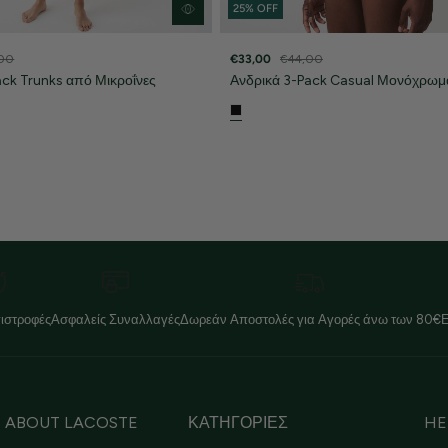
25% OFF
00
€33,00
€44,00
ack Trunks από Μικροΐνες
Ανδρικά 3-Pack Casual Μονόχρωμ
ιστροφές
Ασφαλείς Συναλλαγές
Δωρεάν Αποστολές για Αγορές άνω των 80€
ABOUT LACOSTE
ΚΑΤΗΓΟΡΙΕΣ
HE