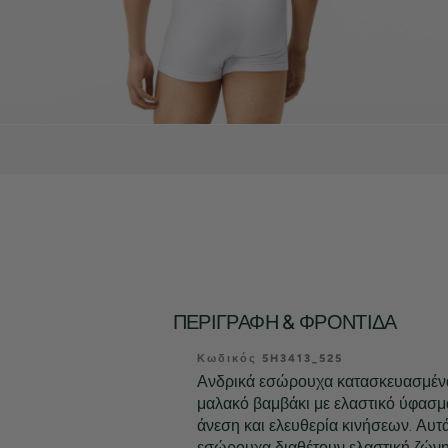
ΠΕΡΙΓΡΑΦΉ & ΦΡΟΝΤΊΔΑ
Κωδικός 5H3413_525
Ανδρικά εσώρουχα κατασκευασμέν
μαλακό βαμβάκι με ελαστικό ύφασ
άνεση και ελευθερία κινήσεων. Αυτ
εσώρουχα διαθέτουν ελαστική ζώνη