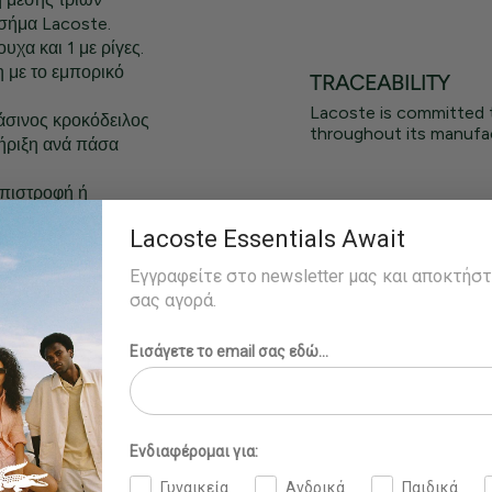
σήμα Lacoste.
χα και 1 με ρίγες.
 με το εμπορικό
TRACEABILITY
Lacoste is committed 
άσινος κροκόδειλος
throughout its manufac
τήριξη ανά πάσα
επιστροφή ή
Lacoste Essentials Await
Εγγραφείτε στο newsletter μας και αποκτήσ
και φοράει το
σας αγορά.
Εισάγετε το email σας εδώ...
Ενδιαφέρομαι για:
Γυναικεία
Ανδρικά
Παιδικά