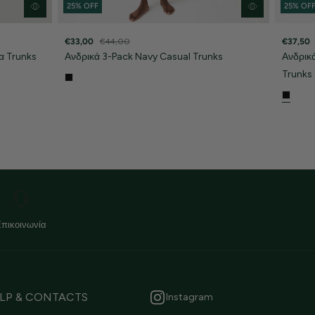
25% OFF
25% OF
€33,00
€44,00
€37,50
α Trunks
Ανδρικά 3-Pack Navy Casual Trunks
Ανδρικ
Trunks
Επικοινωνία
LP & CONTACTS
Instagram