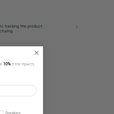
to tracking the product
turing...
τε
10%
στην πρώτη
Sneakers