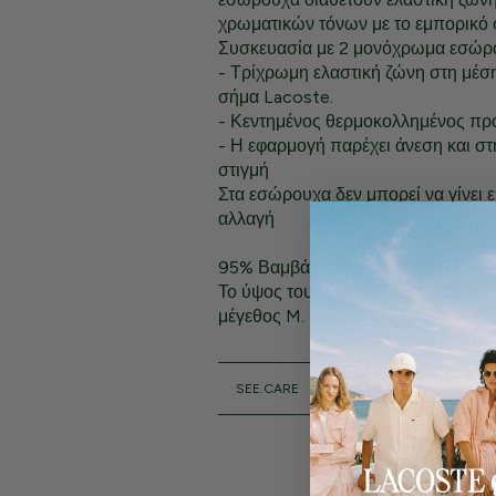
χρωματικών τόνων με το εμπορικό 
Συσκευασία με 2 μονόχρωμα εσώρου
- Τρίχρωμη ελαστική ζώνη στη μέση
σήμα Lacoste.
- Κεντημένος θερμοκολλημένος πρ
- Η εφαρμογή παρέχει άνεση και σ
στιγμή
Στα εσώρουχα δεν μπορεί να γίνει 
αλλαγή
95% Βαμβάκι, 5% Eλαστάνη
Το ύψος του μοντέλου είναι 1,80 μ. 
μέγεθος M.
SEE.CARE