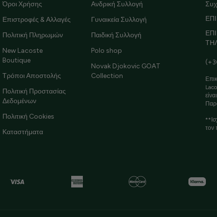
Όροι Χρήσης
Ανδρική Συλλογή
Συχ
ΕΠΙ
Επιστροφές & Αλλαγές
Γυναικεία Συλλογή
ΕΠ
Πολιτική Πληρωμών
Παιδική Συλλογή
ΤΗ
New Lacoste
Polo shop
Boutique
(+3
Novak Djokovic GOAT
Τρόποι Αποστολής
Collection
Επικ
Laco
Πολιτική Προστασίας
είνα
Δεδομένων
Παρ
Πολιτική Cookies
**Ισ
τον 
Καταστήματα