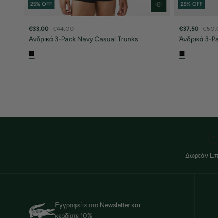
25% OFF
25% OFF
€33,00
€44,00
€37,50
€50,
Ανδρικά 3-Pack Navy Casual Trunks
Άνδρικά 3-P
Δωρεάν Επ
Εγγραφείτε στο Newsletter και
κερδίστε 10%