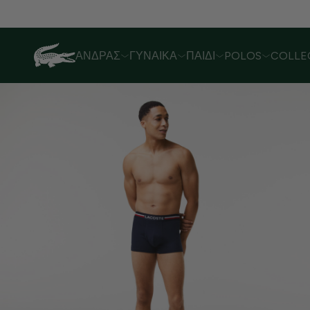
Λόγω αυξημένου όγκου παραγγελιών,
ΆΝΔΡΑΣ
ΓΥΝΑΊΚΑ
ΠΑΙΔΊ
POLOS
COLLE