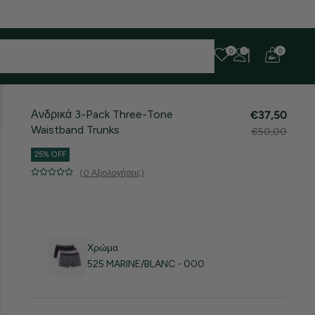
 ευχαριστούμε για την υπομονή σας!
0
0
Ανδρικά 3-Pack Three-Tone
€37,50
Waistband Trunks
€50,00
25% OFF
(0 Αξιολογήσεις)
Χρώμα
525 MARINE/BLANC - 000