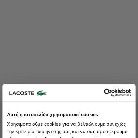
Lacoste Essentials Await
Αυτή η ιστοσελίδα χρησιμοποιεί cookies
Εγγραφείτε στο newsletter μας και αποκτήστε
10%
στην πρώτη
Χρησιμοποιούμε cookies για να βελτιώνουμε συνεχώς
σας αγορά.
την εμπειρία περιήγησής σας και να σας προσφέρουμε
Εισάγετε το email σας εδώ...