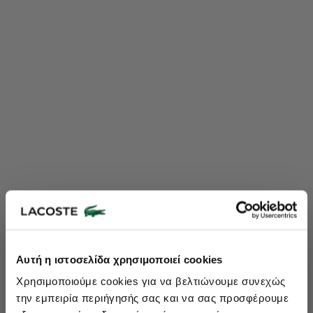
Lacoste Essentials Await
Αυτή η ιστοσελίδα χρησιμοποιεί cookies
Εγγραφείτε στο newsletter μας και αποκτήστε
10%
στην πρώτη
Χρησιμοποιούμε cookies για να βελτιώνουμε συνεχώς
σας αγορά.
την εμπειρία περιήγησής σας και να σας προσφέρουμε
Εισάγετε το email σας εδώ...