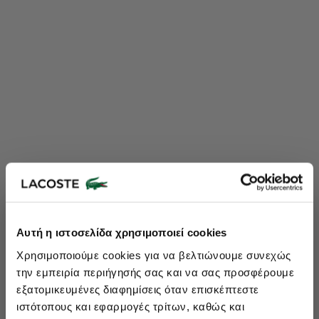
Lacoste Essentials Await
Αυτή η ιστοσελίδα χρησιμοποιεί cookies
Εγγραφείτε στο newsletter μας και αποκτήστε
10%
στην πρώτη
Χρησιμοποιούμε cookies για να βελτιώνουμε συνεχώς
σας αγορά.
την εμπειρία περιήγησής σας και να σας προσφέρουμε
Εισάγετε το email σας εδώ...
εξατομικευμένες διαφημίσεις όταν επισκέπτεστε
ιστότοπους και εφαρμογές τρίτων, καθώς και