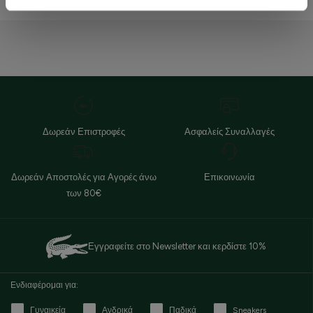
βελτιώσουν την περιήγησή σας και να σας
προσφέρουμε εξατομικευμένες υπηρεσίες και
διαφημίσεις. Για να προσαρμόσετε τις επιλογές σας ή να
ανακαλέσετε τη συγκατάθεσή σας επιλέξτε το
"Ρυθμίσεις Cookies " ανά πάσα στιγμή με ισχύ για το
μέλλον.Εάν επιθυμείτε να μάθετε περισσότερα σχετικά
με τα cookies, επισκεφθείτε οποιαδήποτε στιγμή τη
σελίδα Πολιτική cookies (link).
Δωρεάν Επιστροφές
Ασφαλείς Συναλλαγές
Δωρεάν Αποστολές για Αγορές άνω
Επικοινωνία
των 80€
Εγγραφείτε στο Newsletter και κερδίστε 10%
Ενδιαφέρομαι για:
Γυναικεία
Ανδρικά
Παδικά
Sneakers