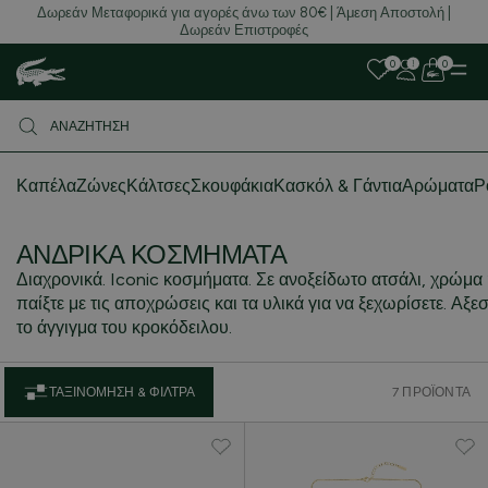
Δωρεάν Μεταφορικά για αγορές άνω των 80€ | Άμεση Αποστολή |
Δωρεάν Επιστροφές
0
0
Καπέλα
Ζώνες
Κάλτσες
Σκουφάκια
Κασκόλ & Γάντια
Αρώματα
Ρ
ΑΝΔΡΙΚΆ ΚΟΣΜΉΜΑΤΑ
Διαχρονικά. Iconic κοσμήματα. Σε ανοξείδωτο ατσάλι, χρώμα
παίξτε με τις αποχρώσεις και τα υλικά για να ξεχωρίσετε. Αξε
το άγγιγμα του κροκόδειλου.
ΤΑΞΙΝΌΜΗΣΗ & ΦΊΛΤΡΑ
7 ΠΡΟΪΌΝΤΑ