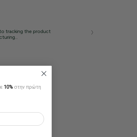
to tracking the product
turing...
τε
10%
στην πρώτη