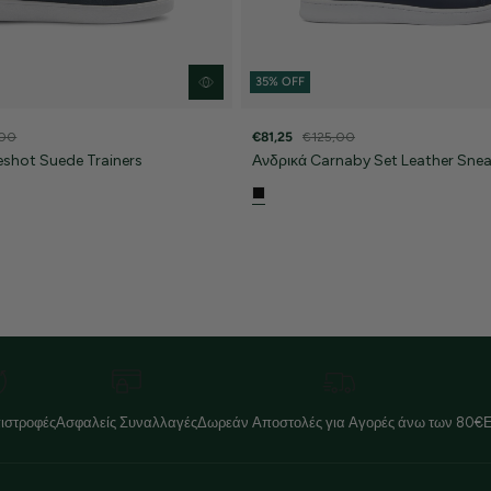
35% OFF
,00
€81,25
€125,00
eshot Suede Trainers
Ανδρικά Carnaby Set Leather Snea
ιστροφές
Ασφαλείς Συναλλαγές
Δωρεάν Αποστολές για Αγορές άνω των 80€