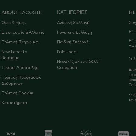
ABOUT LACOSTE
ΚΑΤΗΓΟΡΙΕΣ
HE
Όροι Χρήσης
Ανδρική Συλλογή
Συχ
ΕΠΙ
Επιστροφές & Αλλαγές
Γυναικεία Συλλογή
ΕΠ
Πολιτική Πληρωμών
Παιδική Συλλογή
ΤΗ
New Lacoste
Polo shop
Boutique
(+3
Novak Djokovic GOAT
Τρόποι Αποστολής
Collection
Επικ
Laco
Πολιτική Προστασίας
είνα
Δεδομένων
Παρ
Πολιτική Cookies
**Ισ
τον 
Καταστήματα