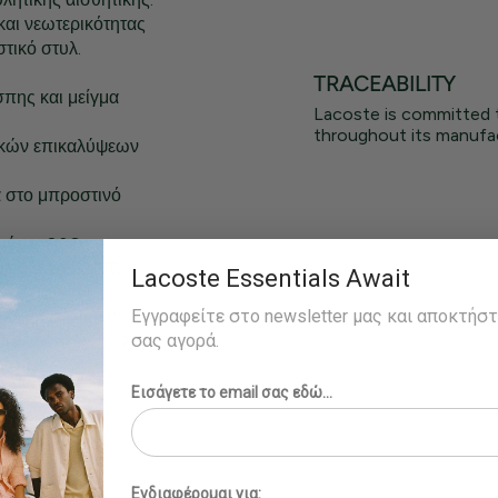
αι νεωτερικότητας
στικό στυλ.
TRACEABILITY
σπης και μείγμα
Lacoste is committed 
throughout its manufac
τικών επικαλύψεων
α στο μπροστινό
ούτσι: 806g
ολυεστέρας 27%
Lacoste Essentials Await
ση: 100%
Εγγραφείτε στο newsletter μας και αποκτήσ
ερική σόλα: 70%
σας αγορά.
πολυεστέρας: 37%
στική
Εισάγετε το email σας εδώ...
Ενδιαφέρομαι για: