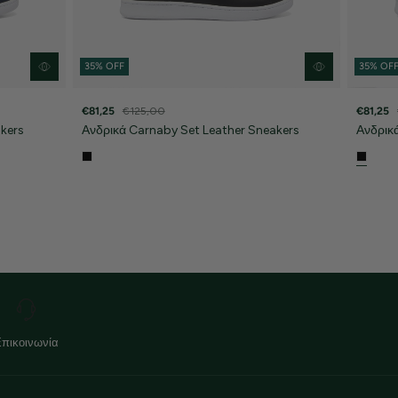
35% OFF
35% OF
€81,25
€125,00
€81,25
kers
Ανδρικά Carnaby Set Leather Sneakers
Ανδρικ
Επικοινωνία