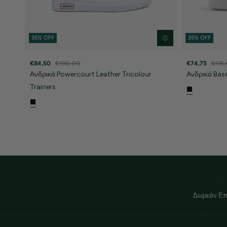
35% OFF
35% OFF
€84,50
€130,00
€74,75
€115
Ανδρικά Powercourt Leather Tricolour
Ανδρικά Bas
Trainers
Δωρεάν Επ