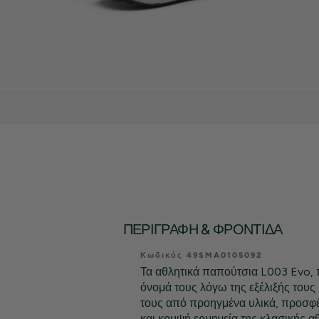
ΠΕΡΙΓΡΑΦΉ & ΦΡΟΝΤΊΔΑ
Κωδικός 49SMA0105092
Τα αθλητικά παπούτσια L003 Evo, 
όνομά τους λόγω της εξέλιξής τους
τους από προηγμένα υλικά, προσφ
και κομψή ερμηνεία της κλασικής αθ