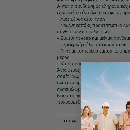
Αυτός ο συνδυασμός κληρονομιάς κ
εξασφαλίζει ένα άνετο και φουτουρι
- Άνω μέρος από nylon
- Σουέντ καπάκι, προστατευτικό λά
συνθετικών επικαλύψεων
- Σουέντ toecap και μείγμα συνθε
- Εξωτερική σόλα από καουτσούκ
- Print με τυπωμένο εμπορικό σήμ
μέρος
- Κατά προσέγγιση βάρος ανά παπ
Άνω μέρος: 51% ανακυκλωμένος π
σουέτ 22% πολυουρεθάνη, επένδυ
ανακυκλωμένος πολυεστέρας, εσωτ
ανακυκλωμένος πολυεστέρας 30% 
Καουτσούκ 56% EVA 7% Θερμοπλα
πολυουρεθάνη
SEE.CARE