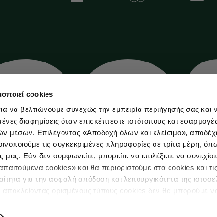
μοποιεί cookies
ια να βελτιώνουμε συνεχώς την εμπειρία περιήγησής σας και 
νες διαφημίσεις όταν επισκέπτεστε ιστότοπους και εφαρμογέ
ών μέσων. Επιλέγοντας «Αποδοχή όλων και κλείσιμο», αποδέχ
οινοποιούμε τις συγκεκριμένες πληροφορίες σε τρίτα μέρη, όπ
ς μας. Εάν δεν συμφωνείτε, μπορείτε να επιλέξετε να συνεχίσε
παιτούμενα cookies» και θα περιοριστούμε στα cookies και τις
ίτητα για την ασφαλή απόδοση και λειτουργικότητα της ιστοσε
ι αποκλείοντας ορισμένους τύπους cookies δεν θα μπορούμε ν
 Δεδομένων
Πολιτική Cookies
ιώσουν την περιήγησή σας και να σας προσφέρουμε εξατομικε
ς. Για να προσαρμόσετε τις επιλογές σας ή να ανακαλέσετε τη