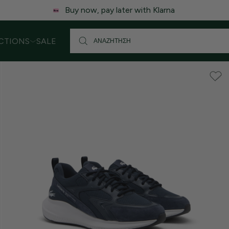
 ενδέχεται να υπάρξει μικρή καθυστέρηση στις αποστολές. Σας
CTIONS
SALE