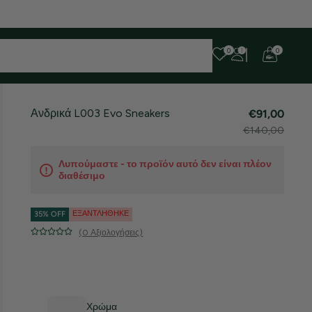
 ευχαριστούμε για την υπομονή σας!
0
0
Ανδρικά L003 Evo Sneakers
€91,00
€140,00
Λυπούμαστε - το προϊόν αυτό δεν είναι πλέον
διαθέσιμο
ΕΞΑΝΤΛΉΘΗΚΕ
35% OFF
(0 Αξιολογήσεις)
Χρώμα