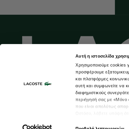
Αυτή η ιστοσελίδα χρησι
Χρησιμοποιούμε cookies γ
προσφέρουμε εξατομικευμέ
και πλατφόρμες κοινωνικ
αυτή και συμφωνείτε να κ
διαφημιστικούς συνεργάτε
περιήγησή σας με «Μόνο α
που είναι απολύτως απαρα
Ωστόσο, λάβετε υπόψη ότ
Χάρτης ιστοτόπου
Όροι Χρήσης
Size Guide
Πολιτική Προστασίας
πληροφορίες που θα βελτ
υπηρεσίες και διαφημίσει
Προβολή λεπτομερειών