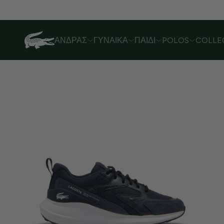
Λόγω αυξημένου όγκου παραγγελιών,
ΆΝΔΡΑΣ
ΓΥΝΑΊΚΑ
ΠΑΙΔΊ
POLOS
COLLE