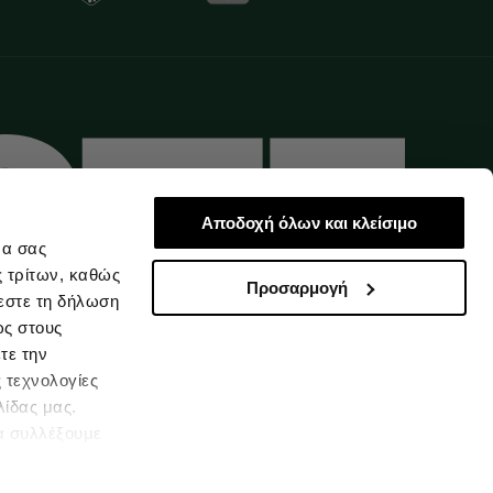
Αποδοχή όλων και κλείσιμο
να σας
ς τρίτων, καθώς
Προσαρμογή
εστε τη δήλωση
ως στους
τε την
 τεχνολογίες
λίδας μας.
α συλλέξουμε
Ελλάδα
υμένες
 συγκατάθεσή σας