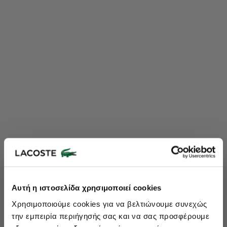
Lacoste Essentials Await
Αυτή η ιστοσελίδα χρησιμοποιεί cookies
Εγγραφείτε στο newsletter μας και αποκτήστε
10%
στην πρώτη
Χρησιμοποιούμε cookies για να βελτιώνουμε συνεχώς
σας αγορά.
την εμπειρία περιήγησής σας και να σας προσφέρουμε
Εισάγετε το email σας εδώ...