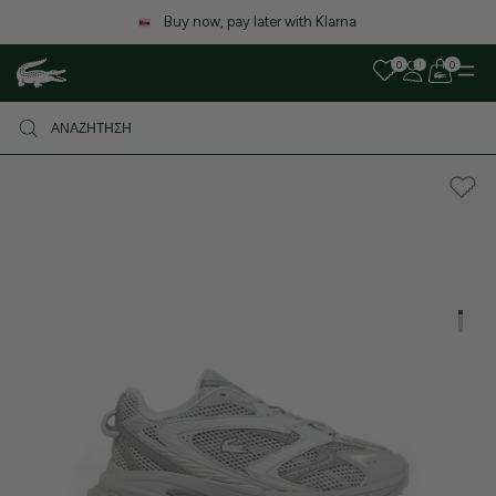
Λόγω α
Buy now, pay later with Klarna
καθυστέρ
0
0