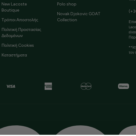
New Lacoste
Polo shop
Boutique
(+3
Novak Djokovic GOAT
Τρόποι Αποστολής
Collection
Επικ
Laco
Πολιτική Προστασίας
είνα
Δεδομένων
Παρ
Πολιτική Cookies
**Ισ
τον 
Καταστήματα