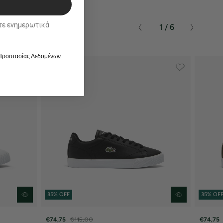
ικά
1 / 6
 Προστασίας Δεδομένων
.
35% OFF
35% OF
€74,75
€115,00
€74,75