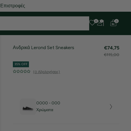
 Επιστροφές
0
0
Ανδρικά Lerond Set Sneakers
€74,75
€115,00
35% OFF
(0 Αξιολογήσεις)
0000 - 000
Χρώματα