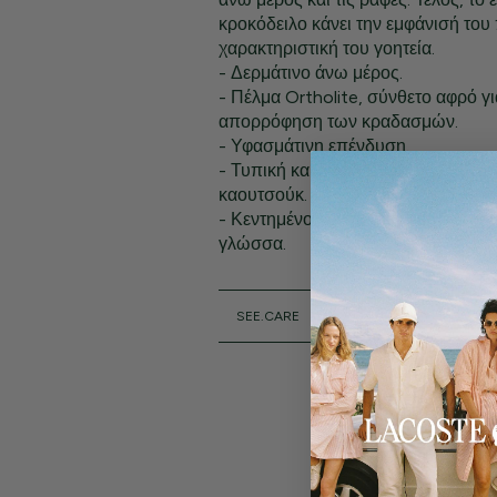
κροκόδειλο κάνει την εμφάνισή του
χαρακτηριστική του γοητεία.
- Δερμάτινο άνω μέρος.
- Πέλμα Ortholite, σύνθετο αφρό γ
απορρόφηση των κραδασμών.
- Υφασμάτινη επένδυση.
- Τυπική και ανακυκλωμένη εξωτερ
καουτσούκ.
- Κεντημένο λογότυπο Lacoste στο 
γλώσσα.
SEE.CARE