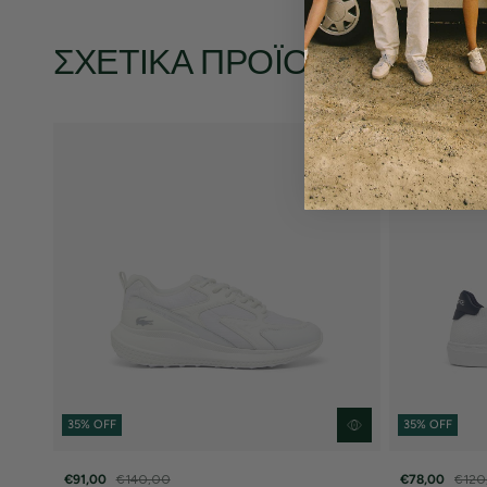
ΣΧΕΤΙΚΆ ΠΡΟΪΌΝΤΑ
35% OFF
35% OFF
€91,00
€140,00
€78,00
€120