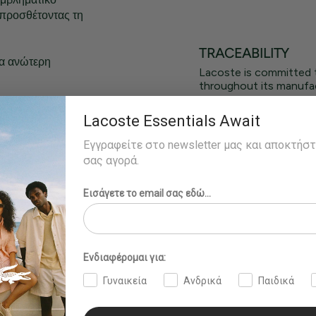
 προσθέτοντας τη
TRACEABILITY
ια ανώτερη
Lacoste is committed 
throughout its manufac
ική σόλα από
Lacoste Essentials Await
πλάι και στη
Εγγραφείτε στο newsletter μας και αποκτήσ
σας αγορά.
Εισάγετε το email σας εδώ...
Ενδιαφέρομαι για:
Γυναικεία
Ανδρικά
Παιδικά