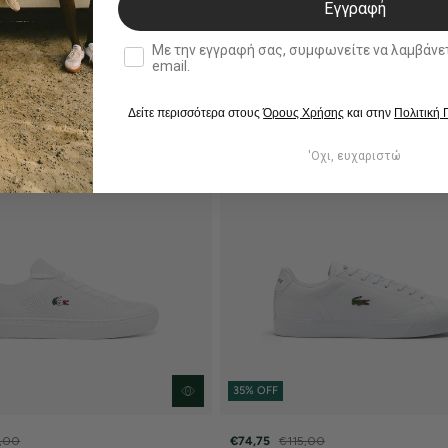
Εγγραφή
double opt in
Με την εγγραφή σας, συμφωνείτε να λαμβάνετε ενημερωτ
email.
Δείτε περισσότερα στους
Όρους Χρήσης
και στην
Πολιτική
'Οχι, ευχαριστώ
35% OFF
,00
€74,75
€115,00