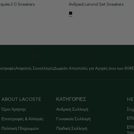
iquée 2.0 Sneakers
Ανδρικά Lerond Set Sneakers
ιστροφές
Ασφαλείς Συναλλαγές
Δωρεάν Αποστολές για Αγορές άνω των 80€
ABOUT LACOSTE
ΚΑΤΗΓΟΡΙΕΣ
HE
Όροι Χρήσης
Ανδρική Συλλογή
Συχ
ΕΠΙ
Επιστροφές & Αλλαγές
Γυναικεία Συλλογή
ΕΠ
Πολιτική Πληρωμών
Παιδική Συλλογή
ΤΗ