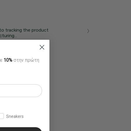
to tracking the product
turing...
τε
10%
στην πρώτη
Sneakers