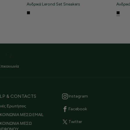
Ανδρικά Lerond Set Sneakers
Ανδρικ
Επικοινωνία
LP & CONTACTS
Instagram
νές Ερωτήσεις
Facebook
ΚΟΙΝΩΝΙΑ ΜΕΣΩ EMAIL
Twitter
ΙΚΟΙΝΩΝΙΑ ΜΕΣΩ
ΛΕΦΩΝΟΥ