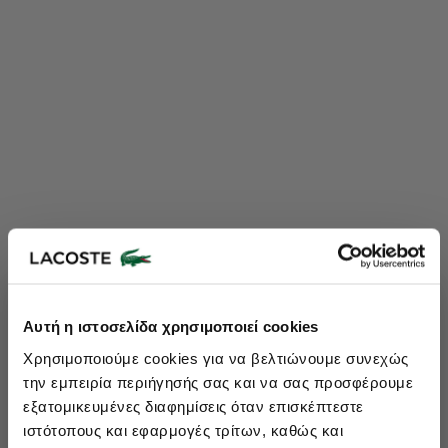
Lacoste Essentials Await
Αυτή η ιστοσελίδα χρησιμοποιεί cookies
Εγγραφείτε στο newsletter μας και αποκτήστε
10%
στην πρώτη
Χρησιμοποιούμε cookies για να βελτιώνουμε συνεχώς
σας αγορά.
την εμπειρία περιήγησής σας και να σας προσφέρουμε
Εισάγετε το email σας εδώ...
εξατομικευμένες διαφημίσεις όταν επισκέπτεστε
ιστότοπους και εφαρμογές τρίτων, καθώς και