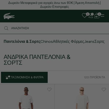
Δωρεάν Μεταφορικά για αγορές άνω των 80€ | Άμεση Αποστολή |
Δωρεάν Επιστροφές
0
0
Παντελόνια & Σορτς
Chinos
Αθλητικές Φόρμες
Jeans
Σορτς
ΑΝΔΡΙΚΆ ΠΑΝΤΕΛΌΝΙΑ &
ΣΌΡΤΣ
ΤΑΞΙΝΌΜΗΣΗ & ΦΊΛΤΡΑ
120 ΠΡΟΪΌΝΤΑ