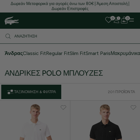
Δωρεάν Μεταφορικά για αγορές άνω των 80€ | Άμεση Αποστολή |
Δωρεάν Επιστροφές
0
0
Άνδρας
Classic Fit
Regular Fit
Slim Fit
Smart Paris
Μακρυμάνικ
ΑΝΔΡΙΚΈΣ POLO ΜΠΛΟΎΖΕΣ
ΤΑΞΙΝΌΜΗΣΗ & ΦΊΛΤΡΑ
201 ΠΡΟΪΌΝΤΑ