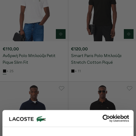
€110,00
€120,00
Ανδρική Polo Μπλούζα Petit
Smart Paris Polo Μπλούζα
Pique Slim Fit
Stretch Cotton Piqué
+ 25
+ 11