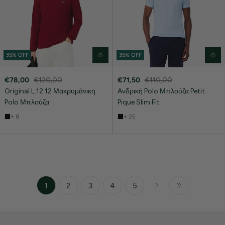
35% OFF
35% OFF
€78,00
€120,00
€71,50
€110,00
Original L.12.12 Μακρυμάνικη
Ανδρική Polo Μπλούζα Petit
Polo Μπλούζα
Pique Slim Fit
+ 8
+ 25
1
2
3
4
5