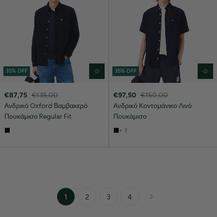
35% OFF
35% OFF
€87,75
€135,00
€97,50
€150,00
Ανδρικό Oxford Βαμβακερό
Ανδρικό Κοντομάνικο Λινό
Πουκάμισο Regular Fit
Πουκάμισο
+ 3
1
2
3
4