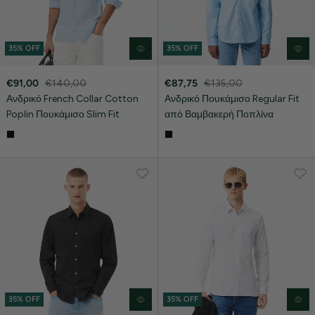
35% OFF
35% OFF
€91,00
€140,00
€87,75
€135,00
Ανδρικό French Collar Cotton
Ανδρικό Πουκάμισο Regular Fit
Poplin Πουκάμισο Slim Fit
από Βαμβακερή Ποπλίνα
35% OFF
35% OFF