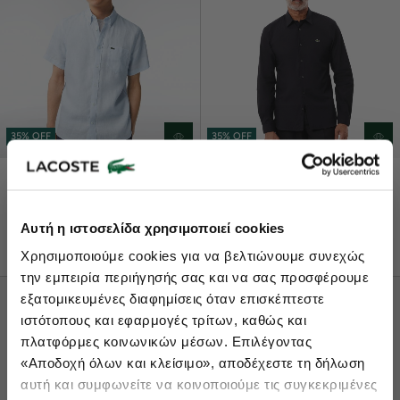
35% OFF
35% OFF
€97,50
€150,00
€78,00
€120,00
Ανδρικό Κοντομάνικο Λινό
Ανδρικό Stretch Poplin
Lacoste Essentials Await
Πουκάμισο
Πουκάμισο Slim Fit
Αυτή η ιστοσελίδα χρησιμοποιεί cookies
Εγγραφείτε στο newsletter μας και αποκτήστε
10%
στην πρώτη
+ 3
Χρησιμοποιούμε cookies για να βελτιώνουμε συνεχώς
σας αγορά.
την εμπειρία περιήγησής σας και να σας προσφέρουμε
Εισάγετε το email σας εδώ...
εξατομικευμένες διαφημίσεις όταν επισκέπτεστε
ιστότοπους και εφαρμογές τρίτων, καθώς και
πλατφόρμες κοινωνικών μέσων. Επιλέγοντας
Ενδιαφέρομαι για:
«Αποδοχή όλων και κλείσιμο», αποδέχεστε τη δήλωση
Γυναικεία
Ανδρικά
Παιδικά
Sneakers
αυτή και συμφωνείτε να κοινοποιούμε τις συγκεκριμένες