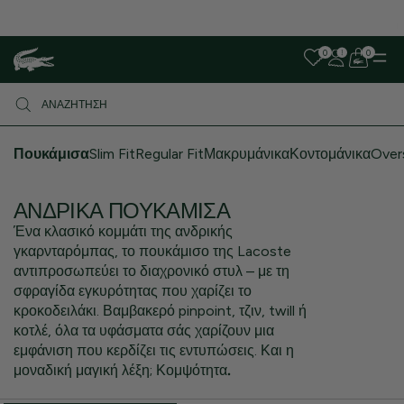
Λόγω αυξημένου όγκου παραγγελιών, ενδέχεται να υπάρξει μικρή
καθυστέρηση στις αποστολές. Σας ευχαριστούμε για την υπομονή σας!
0
0
Πουκάμισα
Slim Fit
Regular Fit
Μακρυμάνικα
Κοντομάνικα
Over
ΑΝΔΡΙΚΆ ΠΟΥΚΆΜΙΣΑ
Ένα κλασικό κομμάτι της ανδρικής
γκαρνταρόμπας, το πουκάμισο της Lacoste
αντιπροσωπεύει το διαχρονικό στυλ – με τη
σφραγίδα εγκυρότητας που χαρίζει το
κροκοδειλάκι. Βαμβακερό pinpoint, τζιν, twill ή
κοτλέ, όλα τα υφάσματα σάς χαρίζουν μια
εμφάνιση που κερδίζει τις εντυπώσεις. Και η
μοναδική μαγική λέξη; Κομψότητα
.