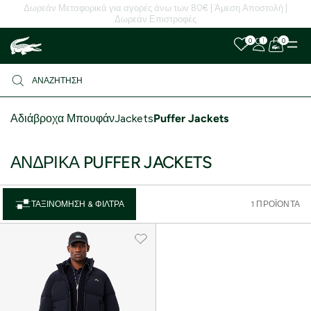
Δωρεάν Μεταφορικά για αγορές άνω των 80€ | Άμεση Αποστολή |
Δωρεάν Επιστροφές
0
0
Αδιάβροχα Μπουφάν
Jackets
Puffer Jackets
ΑΝΔΡΙΚΆ PUFFER JACKETS
ΤΑΞΙΝΌΜΗΣΗ & ΦΊΛΤΡΑ
1 ΠΡΟΪΌΝΤΑ