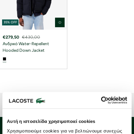
35% OFF
€279,50
€430,00
Ανδρικό Water-Repellent
Hooded Down Jacket
Αυτή η ιστοσελίδα χρησιμοποιεί cookies
Lacoste Essentials Await
Χρησιμοποιούμε cookies για να βελτιώνουμε συνεχώς
Εγγραφείτε στο newsletter μας και αποκτήστε
10%
στην πρώτη