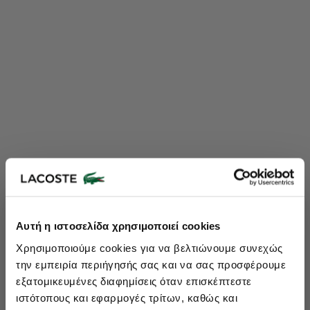
Lacoste Essentials Await
Αυτή η ιστοσελίδα χρησιμοποιεί cookies
Εγγραφείτε στο newsletter μας και αποκτήστε
10%
στην πρώτη
Χρησιμοποιούμε cookies για να βελτιώνουμε συνεχώς
σας αγορά.
την εμπειρία περιήγησής σας και να σας προσφέρουμε
Εισάγετε το email σας εδώ...
εξατομικευμένες διαφημίσεις όταν επισκέπτεστε
ιστότοπους και εφαρμογές τρίτων, καθώς και