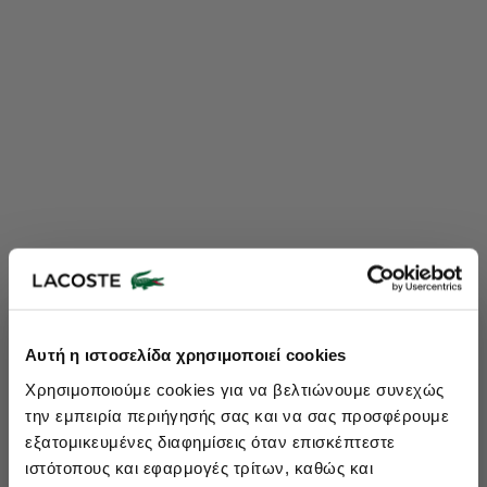
Lacoste Essentials Await
Αυτή η ιστοσελίδα χρησιμοποιεί cookies
Εγγραφείτε στο newsletter μας και αποκτήστε
10%
στην πρώτη
Χρησιμοποιούμε cookies για να βελτιώνουμε συνεχώς
σας αγορά.
την εμπειρία περιήγησής σας και να σας προσφέρουμε
Εισάγετε το email σας εδώ...
εξατομικευμένες διαφημίσεις όταν επισκέπτεστε
ιστότοπους και εφαρμογές τρίτων, καθώς και