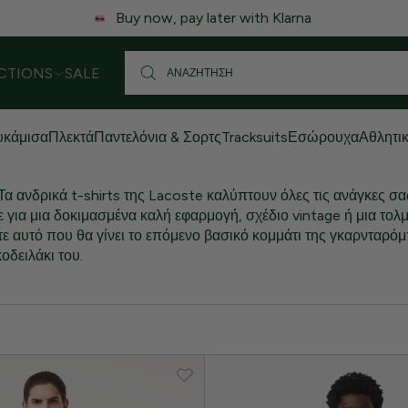
 ενδέχεται να υπάρξει μικρή καθυστέρηση στις αποστολές. Σας
CTIONS
SALE
κάμισα
Πλεκτά
Παντελόνια & Σορτς
Tracksuits
Εσώρουχα
Αθλητι
 Τα ανδρικά t-shirts της Lacoste καλύπτουν όλες τις ανάγκες σα
 για μια δοκιμασμένα καλή εφαρμογή, σχέδιο vintage ή μια τολ
ε αυτό που θα γίνει το επόμενο βασικό κομμάτι της γκαρνταρό
οδειλάκι του.