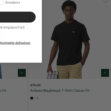
Sneakers
ικά
 Προστασίας Δεδομένων
.
€70,00
 Fit
Ανδρικό Βαμβακερό T-Shirt Classic Fit
+ 14