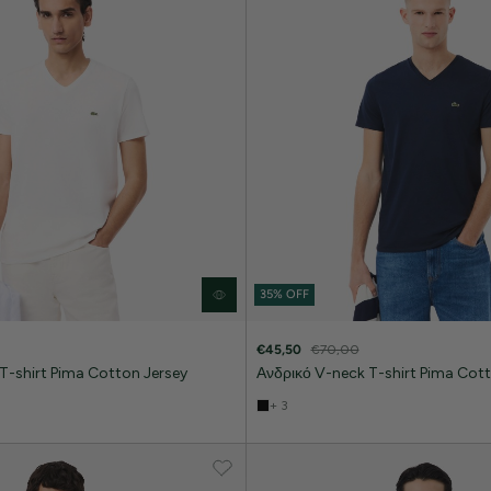
35% OFF
€45,50
€70,00
T-shirt Pima Cotton Jersey
Ανδρικό V-neck T-shirt Pima Cott
+ 3