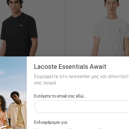
Lacoste Essentials Await
Εγγραφείτε στο newsletter μας και αποκτήσ
σας αγορά.
€70,00
Εισάγετε το email σας εδώ...
e SPORT T-Shirt
Ανδρικό T-shirt Pima Cotton Jers
+ 11
BEST SELLER
Ενδιαφέρομαι για: