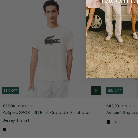
35% OFF
35% OFF
€52,00
€80,00
€45,50
€70,00
Ανδρικό SPORT 3D Print Crocodile Breathable
Ανδρικό Βαμβακε
Jersey T-shirt
+ 14