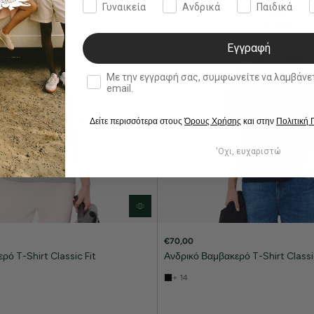
Γυναικεία
Ανδρικά
Παιδικά
Εγγραφή
double opt in
Με την εγγραφή σας, συμφωνείτε να λαμβάνετε ενημερωτ
email.
Δείτε περισσότερα στους
Όρους Χρήσης
και στην
Πολιτική
'Οχι, ευχαριστώ
€70,00
ρό T-Shirt Classic Fit
Ανδρικό Βαμβακερό T-Shirt Classic
+ 14