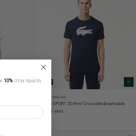
τε
10%
στην πρώτη
35% OFF
€52,00
€80,00
ey με Λαιμόκοψη
Ανδρικό SPORT 3D Print Crocodile Breathable
Jersey T-shirt