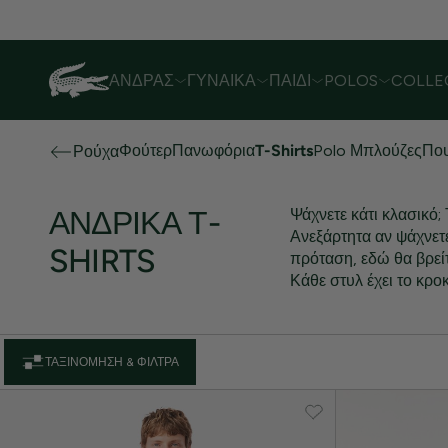
Λόγω αυξημένου όγκου παραγγελιών,
ΆΝΔΡΑΣ
ΓΥΝΑΊΚΑ
ΠΑΙΔΊ
POLOS
COLLE
Φούτερ
Πανωφόρια
T-Shirts
Polo Μπλούζες
Που
Ρούχα
ΑΝΔΡΙΚΆ Τ-
Ψάχνετε κάτι κλασικό;
Ανεξάρτητα αν ψάχνετε
SHIRTS
πρόταση, εδώ θα βρείτ
Κάθε στυλ έχει το κροκ
ΤΑΞΙΝΌΜΗΣΗ & ΦΊΛΤΡΑ