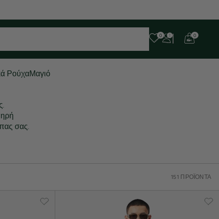
 ευχαριστούμε για την υπομονή σας!
0
0
κά Ρούχα
Μαγιό
ς.
μηρή
μπας σας.
151 ΠΡΟΪΌΝΤΑ