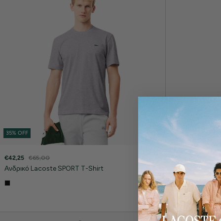
35% OFF
€42,25
€65,00
€65,00
Ανδρικό Lacoste SPORT T-Shirt
Ανδρικό Lacost