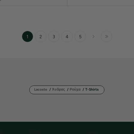
1
2
3
4
5
Lacoste
/
Άνδρας
/
Ρούχα
/
T-Shirts