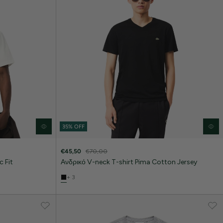
35% OFF
€45,50
€70,00
 Fit
Ανδρικό V-neck T-shirt Pima Cotton Jersey
+ 3