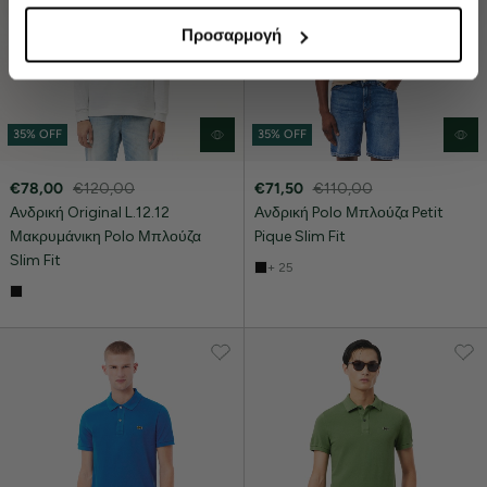
υπόψη ότι αποκλείοντας ορισμένους τύπους cookies δεν
Προσαρμογή
θα μπορούμε να συλλέξουμε πληροφορίες που θα
βελτιώσουν την περιήγησή σας και να σας
προσφέρουμε εξατομικευμένες υπηρεσίες και
διαφημίσεις. Για να προσαρμόσετε τις επιλογές σας ή να
35% OFF
35% OFF
ανακαλέσετε τη συγκατάθεσή σας επιλέξτε το
"Ρυθμίσεις Cookies " ανά πάσα στιγμή με ισχύ για το
€78,00
€120,00
€71,50
€110,00
μέλλον.Εάν επιθυμείτε να μάθετε περισσότερα σχετικά
Ανδρική Original L.12.12
Ανδρική Polo Μπλούζα Petit
με τα cookies, επισκεφθείτε οποιαδήποτε στιγμή τη
Μακρυμάνικη Polo Μπλούζα
Pique Slim Fit
σελίδα Πολιτική cookies (link).
Slim Fit
+ 25