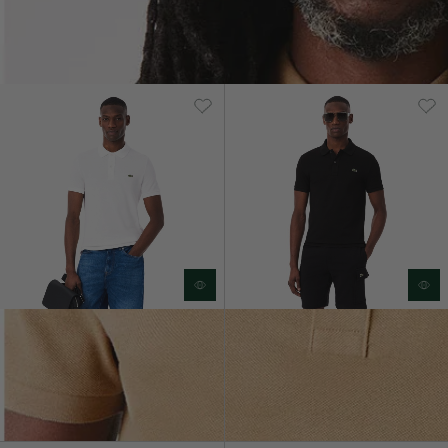
ΤΑΞΙΝΌΜΗΣΗ & ΦΊΛΤΡΑ
33 ΠΡΟΪΌΝΤΑ
€110,00
€110,00
Ανδρική Polo Μπλούζα Petit
Ανδρική Polo Μπλούζα Petit
Pique Slim Fit
Pique Slim Fit
+ 25
+ 25