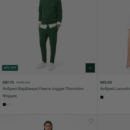
35% OFF
€87,75
€135,00
€65,00
Ανδρικό Βαμβακερό Fleece Jogger Παντελόνι
Ανδρικό Lacost
Φόρμας
+ 1