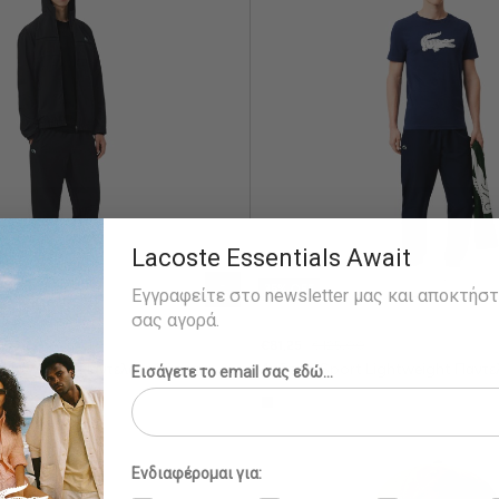
Lacoste Essentials Await
35% OFF
Εγγραφείτε στο newsletter μας και αποκτήσ
σας αγορά.
€81,25
€125,00
Lightweight Παντελόνι Φόρμας
Ανδρικό Sport Lightweight Παντε
Εισάγετε το email σας εδώ...
Ενδιαφέρομαι για: