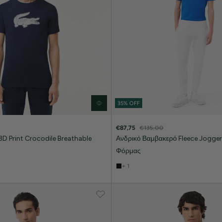
35% OFF
€87,75
€135,00
D Print Crocodile Breathable
Ανδρικό Βαμβακερό Fleece Jogger
Φόρμας
+ 1