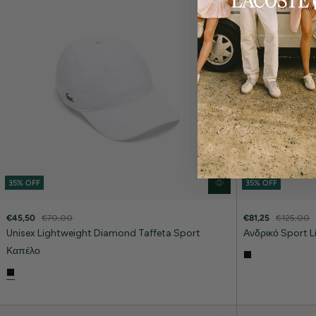
35% OFF
35% OFF
€45,50
€70,00
€81,25
€125,00
Unisex Lightweight Diamond Taffeta Sport
Ανδρικό Sport 
Καπέλο