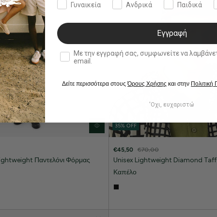
Γυναικεία
Ανδρικά
Παιδικά
Εγγραφή
double opt in
Με την εγγραφή σας, συμφωνείτε να λαμβάνετε ενημερωτ
email.
Δείτε περισσότερα στους
Όρους Χρήσης
και στην
Πολιτική
'Οχι, ευχαριστώ
35% OFF
€45,50
€70,00
Lightweight Παντελόνι Φόρμας
Unisex Lightweight Diamond Taff
Καπέλο