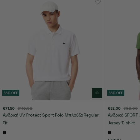
35% OFF
35% OFF
€71,50
€110,00
€52,00
€80,00
Ανδρική UV Protect Sport Polo Μπλούζα Regular
Ανδρικό SPORT 3
Fit
Jersey T-shirt