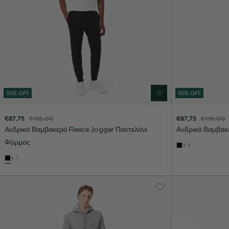
35% OFF
35% OFF
€87,75
€135,00
€87,75
€135,00
Ανδρικό Βαμβακερό Fleece Jogger Παντελόνι
Ανδρικό Βαμβακ
Φόρμας
+ 1
+ 1