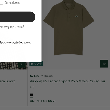
Sneakers
ικά
 Προστασίας Δεδομένων
.
35% OFF
€71,50
€110,00
eta Sport
Ανδρική UV Protect Sport Polo Μπλούζα Regular
Fit
ONLINE EXCLUSIVE