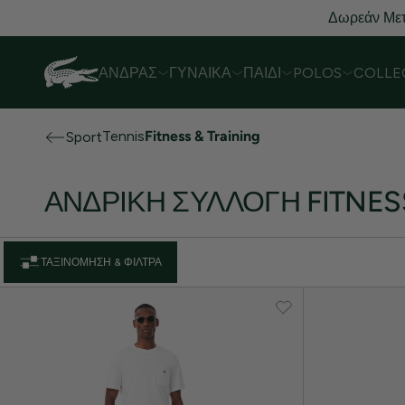
Δωρεάν Μετ
ΆΝΔΡΑΣ
ΓΥΝΑΊΚΑ
ΠΑΙΔΊ
POLOS
COLLE
Tennis
Fitness & Training
Sport
ΑΝΔΡΙΚΉ ΣΥΛΛΟΓΉ FITNES
ΤΑΞΙΝΌΜΗΣΗ & ΦΊΛΤΡΑ