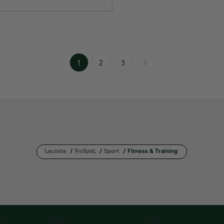
1
2
3
Lacoste
/
Άνδρας
/
Sport
/
Fitness & Training