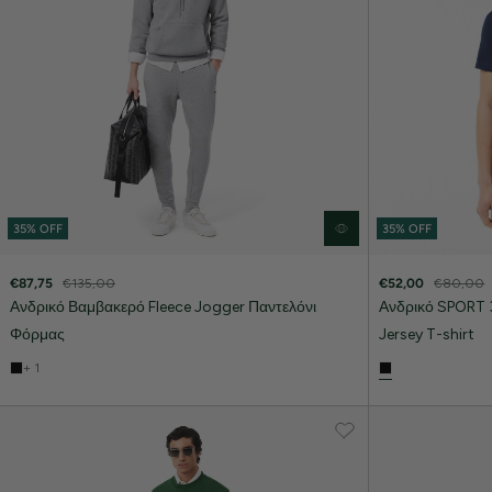
35% OFF
35% OFF
€87,75
€135,00
€52,00
€80,00
Ανδρικό Βαμβακερό Fleece Jogger Παντελόνι
Ανδρικό SPORT 3
Φόρμας
Jersey T-shirt
+ 1