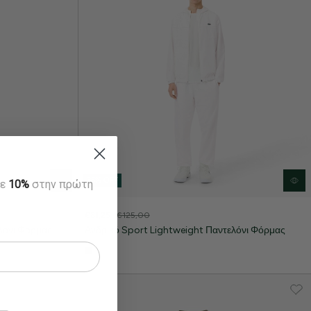
35% OFF
τε
10%
στην πρώτη
€81,25
€125,00
λόνι Φόρμας
Ανδρικό Sport Lightweight Παντελόνι Φόρμας