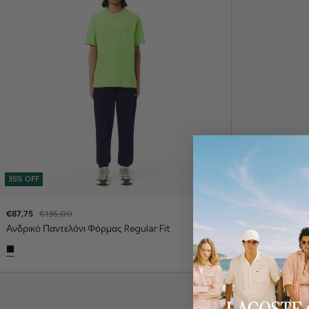
35% OFF
35% OFF
€87,75
€135,00
€81,25
€125,00
Ανδρικό Παντελόνι Φόρμας Regular Fit
Ανδρικό Sport 