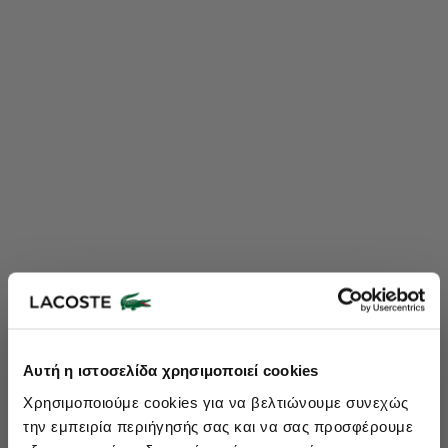
Lacoste Essentials Await
Αυτή η ιστοσελίδα χρησιμοποιεί cookies
Εγγραφείτε στο newsletter μας και αποκτήστε
10%
στην πρώτη
Χρησιμοποιούμε cookies για να βελτιώνουμε συνεχώς
σας αγορά.
την εμπειρία περιήγησής σας και να σας προσφέρουμε
Εισάγετε το email σας εδώ...