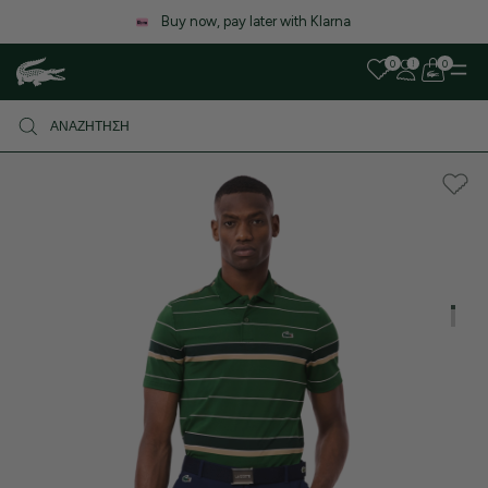
Λόγω αυξημένου όγκου παραγγελιών, ενδέχεται να υπάρξει μι
καθυστέρηση στις αποστολές. Σας ευχαριστούμε για την υπομονή
0
0