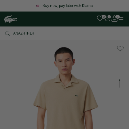
Λόγω αυξημένου όγκου παραγγελιών, ενδέχεται να υπάρξει μικρή
καθυστέρηση στις αποστολές. Σας ευχαριστούμε για την υπομονή σας!
0
0