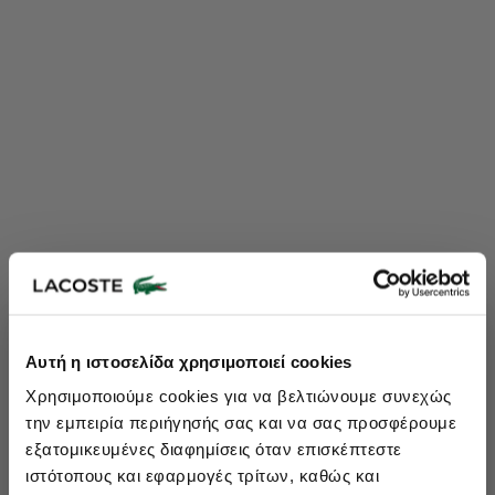
Lacoste Essentials Await
Αυτή η ιστοσελίδα χρησιμοποιεί cookies
Εγγραφείτε στο newsletter μας και αποκτήστε
10%
στην πρώτη
Χρησιμοποιούμε cookies για να βελτιώνουμε συνεχώς
σας αγορά.
την εμπειρία περιήγησής σας και να σας προσφέρουμε
Εισάγετε το email σας εδώ...
εξατομικευμένες διαφημίσεις όταν επισκέπτεστε
ιστότοπους και εφαρμογές τρίτων, καθώς και