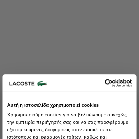
Lacoste Essentials Await
Αυτή η ιστοσελίδα χρησιμοποιεί cookies
Εγγραφείτε στο newsletter μας και αποκτήστε
10%
στην πρώτη
Χρησιμοποιούμε cookies για να βελτιώνουμε συνεχώς
σας αγορά.
την εμπειρία περιήγησής σας και να σας προσφέρουμε
Εισάγετε το email σας εδώ...
εξατομικευμένες διαφημίσεις όταν επισκέπτεστε
ιστότοπους και εφαρμογές τρίτων, καθώς και