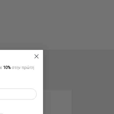
τε
10%
στην πρώτη