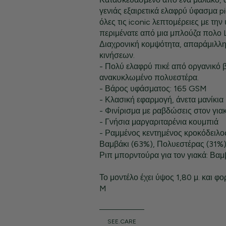
γενιάς εξαιρετικά ελαφρύ ύφασμα pi
όλες τις iconic λεπτομέρειες με τ
περιμένατε από μια μπλούζα πολο 
Διαχρονική κομψότητα, απαράμιλλη
κινήσεων.
- Πολύ ελαφρύ πικέ από οργανικό β
ανακυκλωμένο πολυεστέρα.
- Βάρος υφάσματος: 165 GSM
- Κλασική εφαρμογή, άνετα μανίκια
- Φινίρισμα με ραβδώσεις στον γιακ
- Γνήσια μαργαριταρένια κουμπιά
- Ραμμένος κεντημένος κροκόδειλο
Βαμβάκι (63%), Πολυεστέρας (31%)
Ριπ μπορντούρα για τον γιακά: Βαμ
Το μοντέλο έχει ύψος 1,80 μ. και φο
M
SEE.CARE