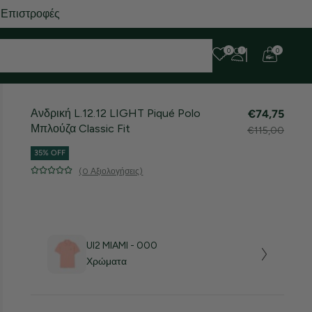
 Επιστροφές
0
0
Ανδρική L.12.12 LIGHT Piqué Polo
€74,75
Μπλούζα Classic Fit
€115,00
35% OFF
(0 Αξιολογήσεις)
UI2 MIAMI - 000
Χρώματα