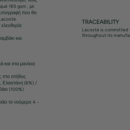
qué 165 gsm , με
ην υπογραφή που θα
Lacoste.
TRACEABILITY
 ελευθερία
Lacoste is committed 
throughout its manufac
αμβάκι και
ά και στα μανίκια
ς στο στήθος
, Ελαστάνη (6%) /
βάκι (100%)
ράει το νούμερο 4 -