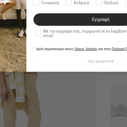
Γυναικεία
Ανδρικά
Παιδικά
Εγγραφή
double opt in
Με την εγγραφή σας, συμφωνείτε να λαμβάνετε ενημερωτ
email.
Δείτε περισσότερα στους
Όρους Χρήσης
και στην
Πολιτική
'Οχι, ευχαριστώ