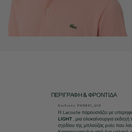
ΠΕΡΙΓΡΑΦΉ & ΦΡΟΝΤΊΔΑ
Κωδικός PH9851_UI2
Η Lacoste παρουσιάζει με υπερηφ
LIGHT
, μια ολοκαίνουργια εκδοχή 
σχεδίου της μπλούζας polo που λαν
Κατασκευασμένο από ένα μαλακό, 