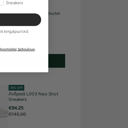
Sneakers
35% OFF
Ανδρικό Stretch Commuter
Παντελόνι Slim Fit
€97,50
ικά
€150,00
 Προστασίας Δεδομένων
.
ΔΕΊΤΕ ΤΟ ΠΡΟΪΌΝ
35% OFF
Ανδρικά L003 Neo Shot
Sneakers
€94,25
€145,00