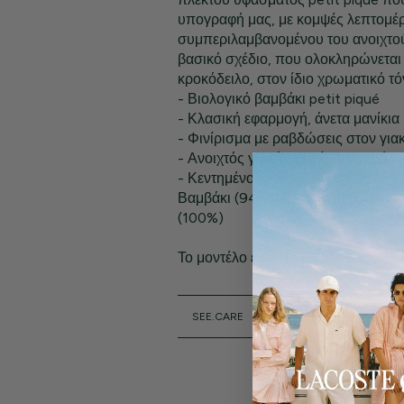
υπογραφή μας, με κομψές λεπτομέρε
συμπεριλαμβανομένου του ανοιχτού
βασικό σχέδιο, που ολοκληρώνεται 
κροκόδειλο, στον ίδιο χρωματικό τό
- Βιολογικό βαμβάκι petit piqué
- Κλασική εφαρμογή, άνετα μανίκια
- Φινίρισμα με ραβδώσεις στον γιακ
- Ανοιχτός γιακάς χωρίς κουμπιά
- Κεντημένος κροκόδειλος στο στή
Βαμβάκι (94%), Ελαστάνη (6%), Ri
(100%)
Το μοντέλο είναι 1m89 και φοράει τ
SEE.CARE