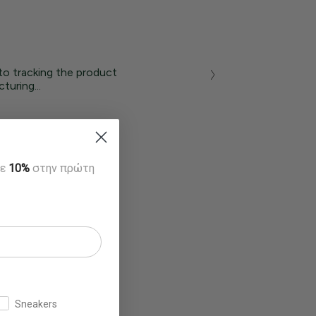
to tracking the product
turing...
τε
10%
στην πρώτη
Sneakers