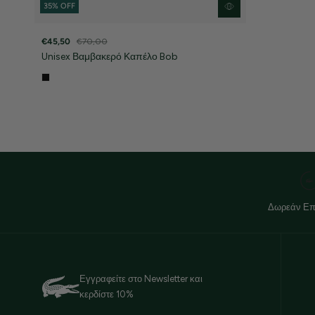
35% OFF
€45,50
€70,00
Unisex Βαμβακερό Καπέλο Bob
Δωρεάν Επ
Εγγραφείτε στο Newsletter και
κερδίστε 10%