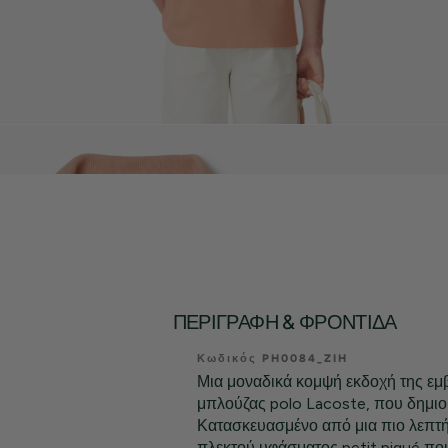
ΠΕΡΙΓΡΑΦΉ & ΦΡΟΝΤΊΔΑ
Κωδικός PH0084_ZIH
Μια μοναδικά κομψή εκδοχή της εμ
μπλούζας polo Lacoste, που δημιο
Κατασκευασμένο από μια πιο λεπτή
πλεκτού υφάσματος petit piqué που