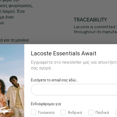
ιες φινιρίσματος,
 λαιμού. Ένα
με έναν
TRACEABILITY
νο.
Lacoste is committed 
throughout its manufac
ά και τα μανίκια
θος
Lacoste Essentials Await
b άκρη: Βαμβάκι
Εγγραφείτε στο newsletter μας και αποκτήσ
σας αγορά.
ο μέγεθος 4 - M
Εισάγετε το email σας εδώ...
Ενδιαφέρομαι για:
Γυναικεία
Ανδρικά
Παιδικά