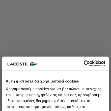
Lacoste Essentials Await
Αυτή η ιστοσελίδα χρησιμοποιεί cookies
Εγγραφείτε στο newsletter μας και αποκτήστε
10%
στην πρώτη
Χρησιμοποιούμε cookies για να βελτιώνουμε συνεχώς
σας αγορά.
την εμπειρία περιήγησής σας και να σας προσφέρουμε
Εισάγετε το email σας εδώ...
εξατομικευμένες διαφημίσεις όταν επισκέπτεστε
ιστότοπους και εφαρμογές τρίτων, καθώς και