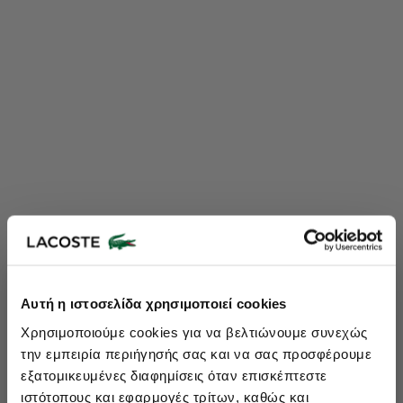
Lacoste Essentials Await
Αυτή η ιστοσελίδα χρησιμοποιεί cookies
Εγγραφείτε στο newsletter μας και αποκτήστε
10%
στην πρώτη
Χρησιμοποιούμε cookies για να βελτιώνουμε συνεχώς
σας αγορά.
την εμπειρία περιήγησής σας και να σας προσφέρουμε
Εισάγετε το email σας εδώ...
εξατομικευμένες διαφημίσεις όταν επισκέπτεστε
ιστότοπους και εφαρμογές τρίτων, καθώς και