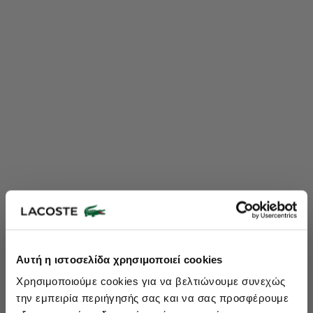
Lacoste Essentials Await
Αυτή η ιστοσελίδα χρησιμοποιεί cookies
Εγγραφείτε στο newsletter μας και αποκτήστε
10%
στην πρώτη
Χρησιμοποιούμε cookies για να βελτιώνουμε συνεχώς
σας αγορά.
την εμπειρία περιήγησής σας και να σας προσφέρουμε
Εισάγετε το email σας εδώ...