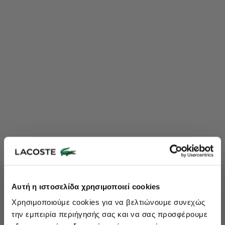
Lacoste Essentials Await
Αυτή η ιστοσελίδα χρησιμοποιεί cookies
Εγγραφείτε στο newsletter μας και αποκτήστε
10%
στην πρώτη
Χρησιμοποιούμε cookies για να βελτιώνουμε συνεχώς
σας αγορά.
την εμπειρία περιήγησής σας και να σας προσφέρουμε
Εισάγετε το email σας εδώ...