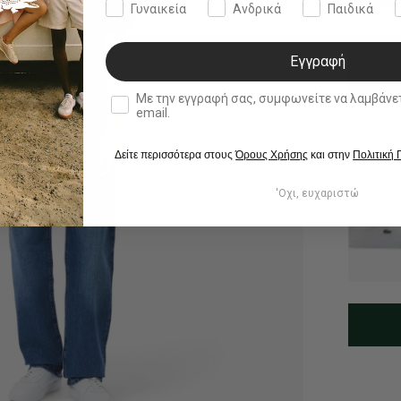
Γυναικεία
Ανδρικά
Παιδικά
Εγγραφή
double opt in
Με την εγγραφή σας, συμφωνείτε να λαμβάνετε ενημερωτ
email.
Δείτε περισσότερα στους
Όρους Χρήσης
και στην
Πολιτική
'Οχι, ευχαριστώ