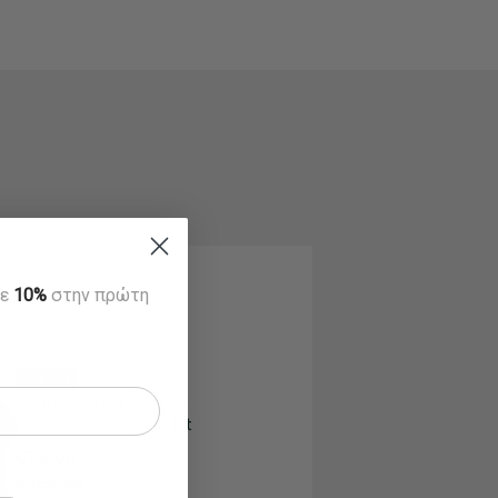
τε
10%
στην πρώτη
35% OFF
Ανδρικό Solid Cotton
Πουκάμισο Regular Fit
€78,00
€120,00