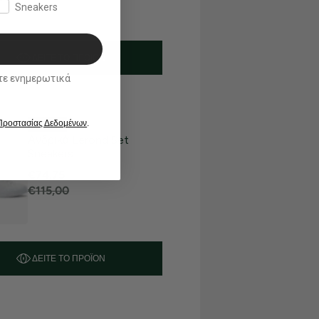
Sneakers
ΔΕΊΤΕ ΤΟ ΠΡΟΪΌΝ
ικά
 Προστασίας Δεδομένων
.
35% OFF
Ανδρικά Lerond Set
Sneakers
€74,75
€115,00
ΔΕΊΤΕ ΤΟ ΠΡΟΪΌΝ