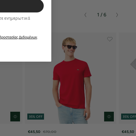
1 / 6
ικά
 Προστασίας Δεδομένων
.
35% OFF
35% OF
€45,50
€70,00
€45,50