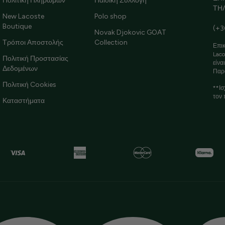
Πολιτική Πληρωμών
Παιδική Συλλογή
ΤΗ
New Lacoste
Polo shop
Boutique
(+3
Novak Djokovic GOAT
Τρόποι Αποστολής
Collection
Επικ
Laco
Πολιτική Προστασίας
είνα
Δεδομένων
Παρ
Πολιτική Cookies
**Ισ
τον 
Καταστήματα