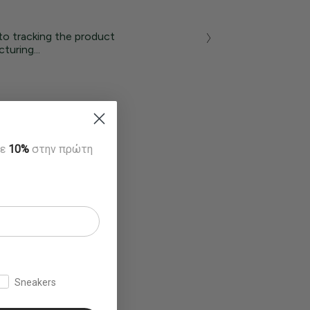
to tracking the product
turing...
τε
10%
στην πρώτη
Sneakers