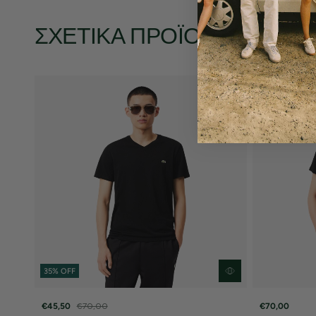
ΣΧΕΤΙΚΆ ΠΡΟΪΌΝΤΑ
35% OFF
€45,50
€70,00
€70,00