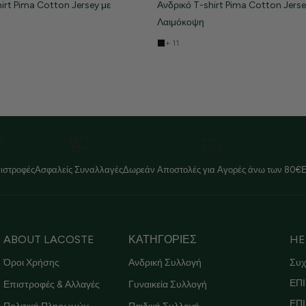
irt Pima Cotton Jersey με
Ανδρικό T-shirt Pima Cotton Jerse
Λαιμόκοψη
+ 11
ιστροφές
Ασφαλείς Συναλλαγές
Δωρεάν Αποστολές για Αγορές άνω των 80€
ABOUT LACOSTE
ΚΑΤΗΓΟΡΙΕΣ
HE
Όροι Χρήσης
Ανδρική Συλλογή
Συχ
ΕΠΙ
Επιστροφές & Αλλαγές
Γυναικεία Συλλογή
ΕΠ