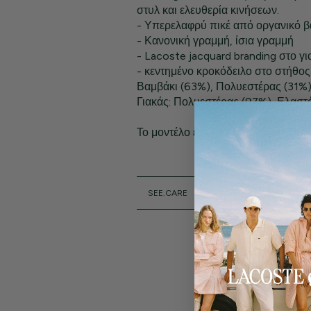
στυλ και ελευθερία κινήσεων.
- Υπερελαφρύ πικέ από οργανικό β
- Κανονική γραμμή, ίσια γραμμή
- Lacoste jacquard branding στο γι
- κεντημένο κροκόδειλο στο στήθος
Βαμβάκι (63%), Πολυεστέρας (31%)
Γιακάς: Πολυεστέρας (97%), Ελαστ
Το μοντέλο είναι 1,80 μ. και φοράει 
SEE.CARE