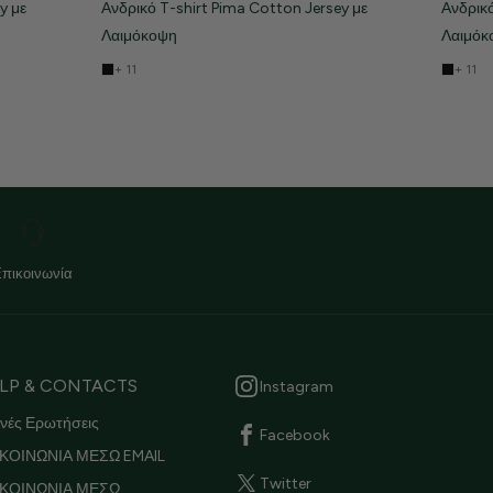
y με
Ανδρικό T-shirt Pima Cotton Jersey με
Ανδρικό
Λαιμόκοψη
Λαιμόκ
+ 11
+ 11
Επικοινωνία
LP & CONTACTS
Instagram
νές Ερωτήσεις
Facebook
ΚΟΙΝΩΝΙΑ ΜΕΣΩ EMAIL
Twitter
ΙΚΟΙΝΩΝΙΑ ΜΕΣΩ