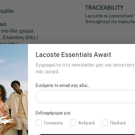
TRACEABILITY
αμβάκι
Lacoste is committed 
throughout its manufac
ακά
 στο ίδιο χρώμα
, Ελαστάνη (6%) /
άνη (3%)
Lacoste Essentials Await
το μέγεθος M - 4.
Εγγραφείτε στο newsletter μας και αποκτήσ
σας αγορά.
Εισάγετε το email σας εδώ...
Ενδιαφέρομαι για:
Γυναικεία
Ανδρικά
Παιδικά