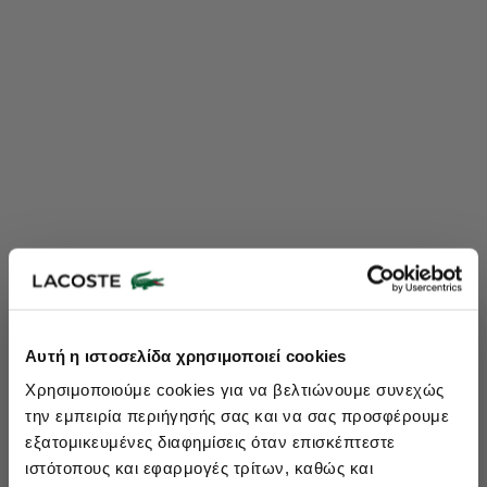
Lacoste Essentials Await
Αυτή η ιστοσελίδα χρησιμοποιεί cookies
Εγγραφείτε στο newsletter μας και αποκτήστε
10%
στην πρώτη
Χρησιμοποιούμε cookies για να βελτιώνουμε συνεχώς
σας αγορά.
την εμπειρία περιήγησής σας και να σας προσφέρουμε
Εισάγετε το email σας εδώ...
εξατομικευμένες διαφημίσεις όταν επισκέπτεστε
ιστότοπους και εφαρμογές τρίτων, καθώς και