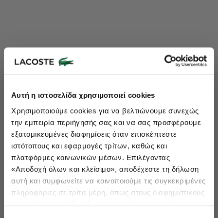
Lacoste Essentials Await
Αυτή η ιστοσελίδα χρησιμοποιεί cookies
Εγγραφείτε στο newsletter μας και αποκτήστε
10%
στην πρώτη
Χρησιμοποιούμε cookies για να βελτιώνουμε συνεχώς
σας αγορά.
την εμπειρία περιήγησής σας και να σας προσφέρουμε
Εισάγετε το email σας εδώ...
εξατομικευμένες διαφημίσεις όταν επισκέπτεστε
ιστότοπους και εφαρμογές τρίτων, καθώς και
πλατφόρμες κοινωνικών μέσων. Επιλέγοντας
Ενδιαφέρομαι για:
«Αποδοχή όλων και κλείσιμο», αποδέχεστε τη δήλωση
Γυναικεία
Ανδρικά
Παιδικά
Sneakers
αυτή και συμφωνείτε να κοινοποιούμε τις συγκεκριμένες
πληροφορίες σε τρίτα μέρη, όπως στους διαφημιστικούς
Εγγραφή
συνεργάτες μας. Εάν δεν συμφωνείτε, μπορείτε να
επιλέξετε να συνεχίσετε την περιήγησή σας με «Μόνο
double opt in
Με την εγγραφή σας, συμφωνείτε να λαμβάνετε ενημερωτικά