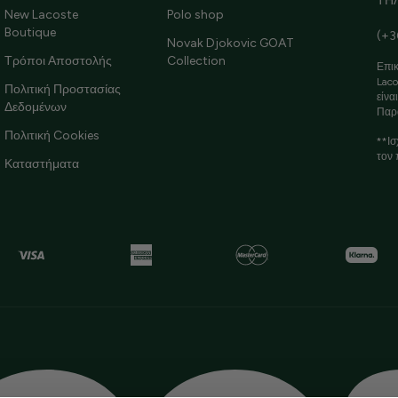
ΤΗ
New Lacoste
Polo shop
Boutique
(+3
Novak Djokovic GOAT
Τρόποι Αποστολής
Collection
Επικ
Laco
Πολιτική Προστασίας
είνα
Δεδομένων
Παρ
Πολιτική Cookies
**Ισ
τον 
Καταστήματα