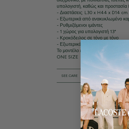
υπολογιστή, καθώς και προστασία 
- Διαστάσεις: L30 x H44 x D14 cm.
- Εξωτερικά από ανακυκλωμένο καμ
- Ρυθμιζόμενοι ιμάντες
- 1 χώρος για υπολογιστή 13"
- Κροκόδειλος σε τόνο με τόνο
- Εξωτερικά: Πολυουρεθάνη (100%
Το μοντέλο έχει ύψος 1,80 μ. και φ
ONE SIZE
SEE.CARE