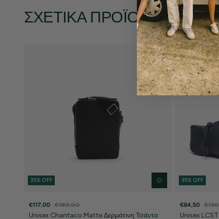
ΣΧΕΤΙΚΆ ΠΡΟΪΌΝΤΑ
35% OFF
35% OFF
€117,00
€180,00
€84,50
€130
Unisex Chantaco Matte Δερμάτινη Τσάντα
Unisex LCST