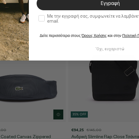
Εγγραφή
double opt in
Με την εγγραφή σας, συμφωνείτε να λαμβάνετε ενημερωτ
email.
Δείτε περισσότερα στους
Όρους Χρήσης
και στην
Πολιτική
'Οχι, ευχαριστώ
35% OFF
,00
€94,25
€145,00
 Coated Canvas Zippered
Ανδρική Slimline Flap Close Τσάντ