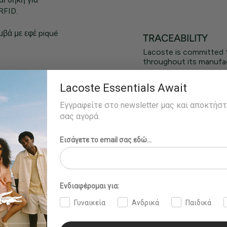
RFID.
βά με εφέ piqué
TRACEABILITY
Lacoste is committed 
throughout its manufac
)
Lacoste Essentials Await
οράει το νούμερο
Εγγραφείτε στο newsletter μας και αποκτήσ
σας αγορά.
Εισάγετε το email σας εδώ...
Ενδιαφέρομαι για:
Γυναικεία
Ανδρικά
Παιδικά