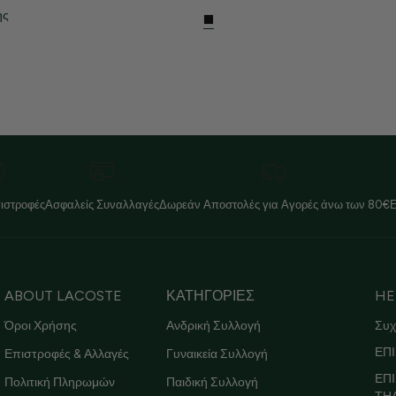
ης
ιστροφές
Ασφαλείς Συναλλαγές
Δωρεάν Αποστολές για Αγορές άνω των 80€
ABOUT LACOSTE
ΚΑΤΗΓΟΡΙΕΣ
HE
Όροι Χρήσης
Ανδρική Συλλογή
Συχ
ΕΠΙ
Επιστροφές & Αλλαγές
Γυναικεία Συλλογή
ΕΠ
Πολιτική Πληρωμών
Παιδική Συλλογή