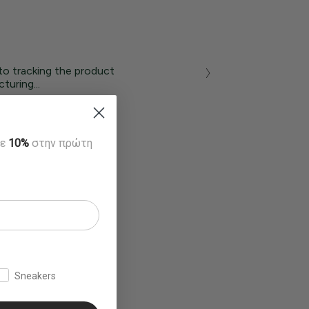
to tracking the product
turing...
τε
10%
στην πρώτη
Sneakers