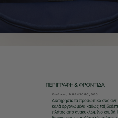
ΠΕΡΙΓΡΑΦΉ & ΦΡΟΝΤΊΔΑ
Κωδικός NH4430HC_000
Διατηρήστε τα προσωπικά σας αντι
καλά οργανωμένα καθώς ταξιδεύετε 
πλάτης από ανακυκλωμένο καμβά. 
διαχρονικό, με πολλαπλές τσέπες κ