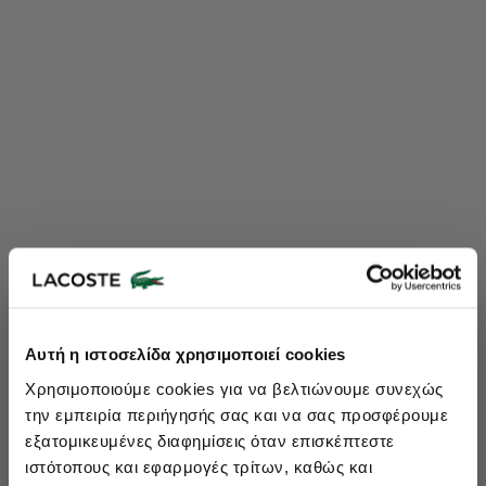
Lacoste Essentials Await
Αυτή η ιστοσελίδα χρησιμοποιεί cookies
Εγγραφείτε στο newsletter μας και αποκτήστε
10%
στην πρώτη
Χρησιμοποιούμε cookies για να βελτιώνουμε συνεχώς
σας αγορά.
την εμπειρία περιήγησής σας και να σας προσφέρουμε
Εισάγετε το email σας εδώ...
εξατομικευμένες διαφημίσεις όταν επισκέπτεστε
ιστότοπους και εφαρμογές τρίτων, καθώς και