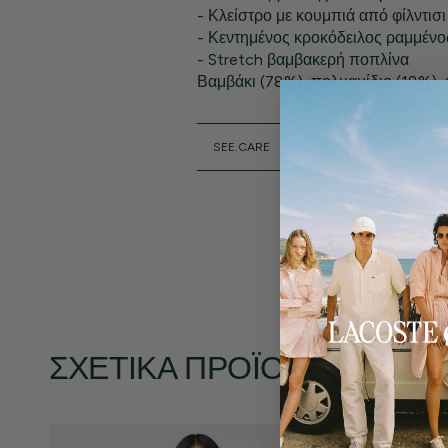
- Κλείστρο με κουμπιά από φίλντισι
- Κεντημένος κροκόδειλος ραμμένο
- Stretch βαμβακερή ποπλίνα
Βαμβάκι (78%), πολυαμίδιο (18%),
SEE.CARE
ΣΧΕΤΙΚΆ ΠΡΟΪΌΝΤΑ