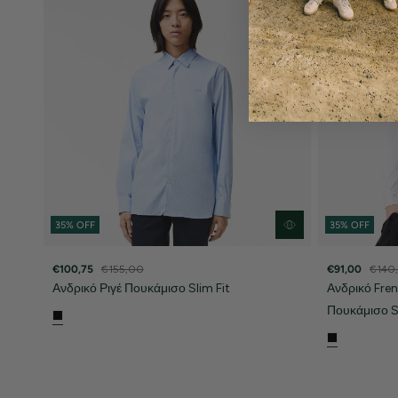
35% OFF
35% OFF
€100,75
€155,00
€91,00
€140
Ανδρικό Ριγέ Πουκάμισο Slim Fit
Ανδρικό Fren
Πουκάμισο Sl