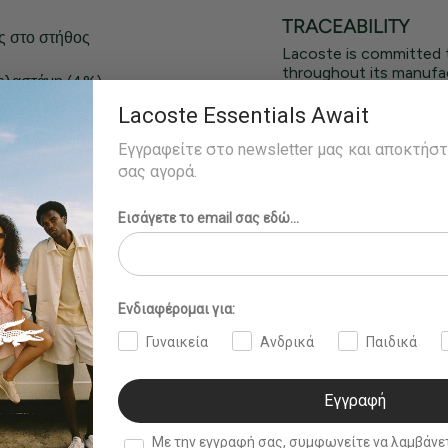
TRACEABILITY
ς στο στήθος
Lacoste is committed 
throughout its manufac
 ελαστάνη (4%)
Lacoste Essentials Await
Εγγραφείτε στο newsletter μας και αποκτήσ
σας αγορά.
Εισάγετε το email σας εδώ...
Ενδιαφέρομαι για:
Γυναικεία
Ανδρικά
Παιδικά
Εγγραφή
double opt in
Με την εγγραφή σας, συμφωνείτε να λαμβάνετε ενημερωτ