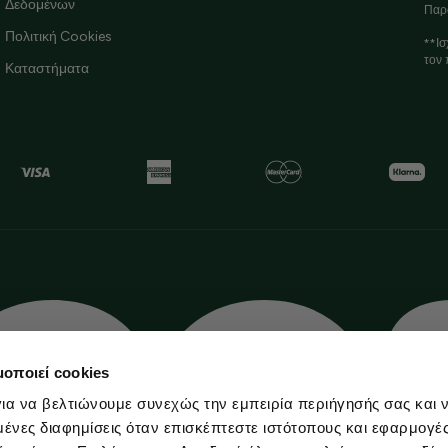
Δεδομένων
Παρ
Πολιτική Cookies
**Ισ
τον 
Καταστήματα
μοποιεί cookies
ια να βελτιώνουμε συνεχώς την εμπειρία περιήγησής σας και 
νες διαφημίσεις όταν επισκέπτεστε ιστότοπους και εφαρμογέ