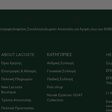
ιστροφές
Ασφαλείς Συναλλαγές
Δωρεάν Αποστολές για Αγορές άνω των 80€
ABOUT LACOSTE
ΚΑΤΗΓΟΡΙΕΣ
HE
Όροι Χρήσης
Ανδρική Συλλογή
Συχ
ΕΠΙ
Επιστροφές & Αλλαγές
Γυναικεία Συλλογή
ΕΠ
Πολιτική Πληρωμών
Παιδική Συλλογή
ΤΗ
New Lacoste
Polo shop
Boutique
(+3
Novak Djokovic GOAT
Τρόποι Αποστολής
Collection
Επικ
Laco
Πολιτική Προστασίας
είνα