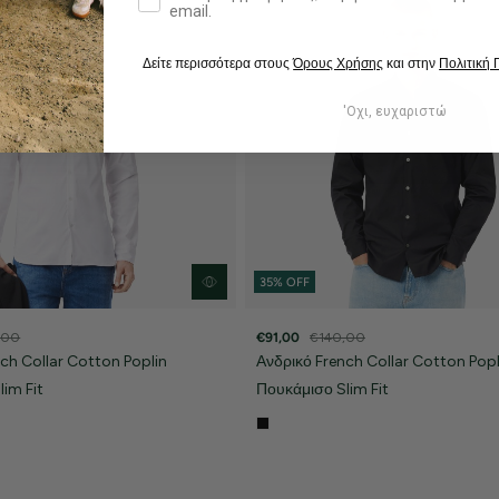
email.
Δείτε περισσότερα στους
Όρους Χρήσης
και στην
Πολιτική
'Οχι, ευχαριστώ
35% OFF
,00
€91,00
€140,00
ch Collar Cotton Poplin
Ανδρικό French Collar Cotton Popl
im Fit
Πουκάμισο Slim Fit