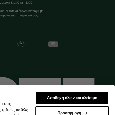
ασκευή 10:00 με 16:00.
χύουν τοπικά έξοδα ανάλογα με
πάροχο του τηλεφώνου σας.
Αποδοχή όλων και κλείσιμο
να σας
ς τρίτων, καθώς
Προσαρμογή