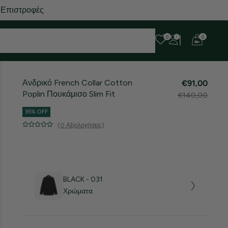
 Επιστροφές
0
0
Ανδρικό French Collar Cotton
€91,00
Poplin Πουκάμισο Slim Fit
€140,00
35% OFF
(0 Αξιολογήσεις)
BLACK - 031
Χρώματα