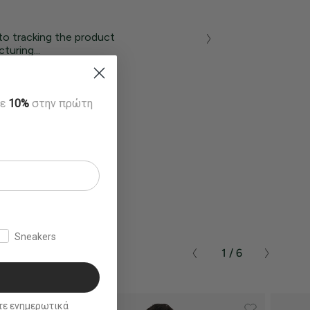
to tracking the product
turing...
τε
10%
στην πρώτη
Sneakers
1 / 6
ικά