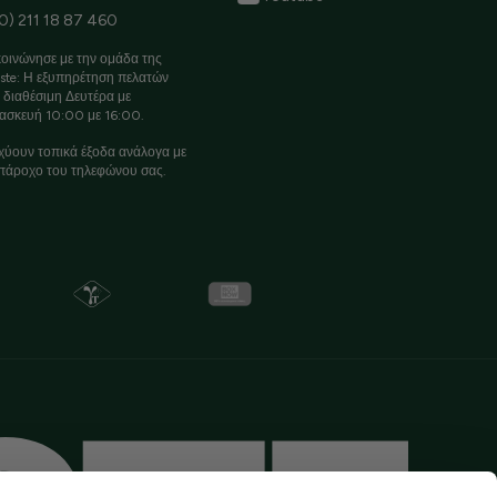
0) 211 18 87 460
οινώνησε με την ομάδα της
ste: Η εξυπηρέτηση πελατών
ι διαθέσιμη Δευτέρα με
ασκευή 10:00 με 16:00.
χύουν τοπικά έξοδα ανάλογα με
πάροχο του τηλεφώνου σας.