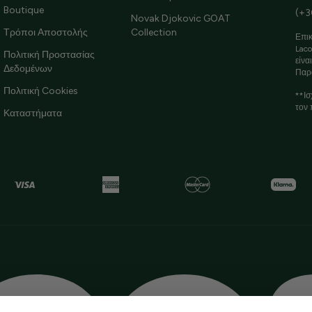
Boutique
(+3
Novak Djokovic GOAT
Τρόποι Αποστολής
Collection
Επικ
Laco
Πολιτική Προστασίας
είνα
Δεδομένων
Παρ
Πολιτική Cookies
**Ισ
τον 
Καταστήματα