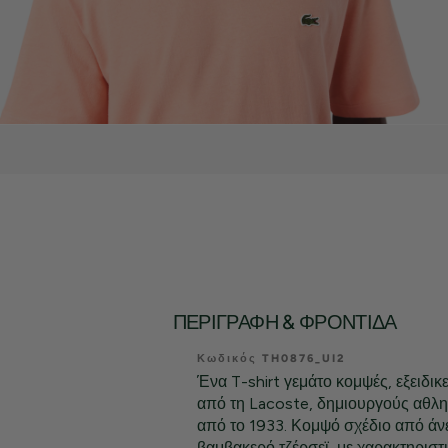
ΠΕΡΙΓΡΑΦΉ & ΦΡΟΝΤΊΔΑ
Κωδικός TH0876_UI2
Ένα T-shirt γεμάτο κομψές, εξειδικ
από τη Lacoste, δημιουργούς αθλ
από το 1933. Κομψό σχέδιο από άν
βαμβακερό τζέρσεϊ, με χαρακτηριστ