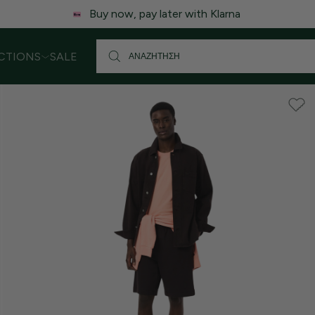
 ενδέχεται να υπάρξει μικρή καθυστέρηση στις αποστολές. Σας
CTIONS
SALE