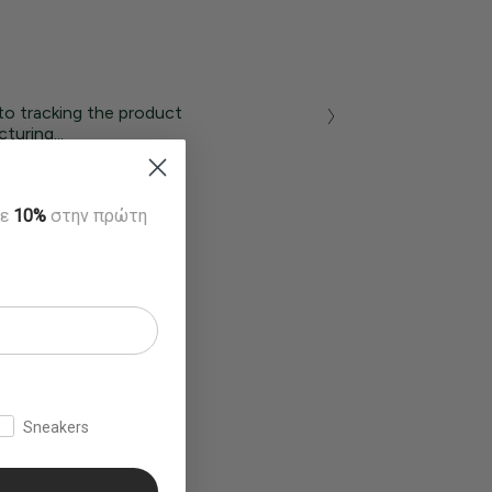
to tracking the product
turing...
τε
10%
στην πρώτη
Sneakers