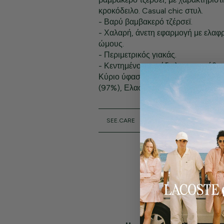
κροκόδειλο. Casual chic στυλ.
- Βαρύ βαμβακερό τζέρσεϊ.
- Χαλαρή, άνετη εφαρμογή με ελα
ώμους.
- Περιμετρικός γιακάς.
- Κεντημένο κροκόδειλο στο στήθος
Κύριο ύφασμα: Βαμβάκι (100%) / Γι
(97%), Ελαστάνη (3%)
SEE.CARE