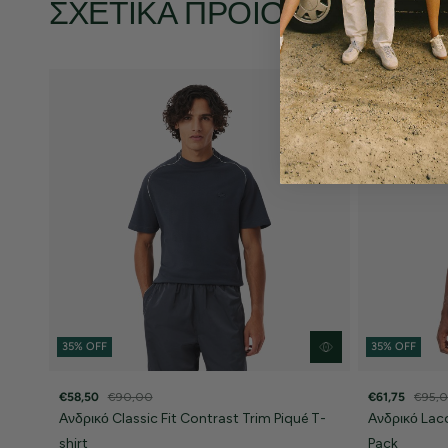
ΣΧΕΤΙΚΆ ΠΡΟΪΌΝΤΑ
35% OFF
35% OFF
€58,50
€90,00
€61,75
€95,
Ανδρικό Classic Fit Contrast Trim Piqué T-
Ανδρικό Lac
shirt
Pack