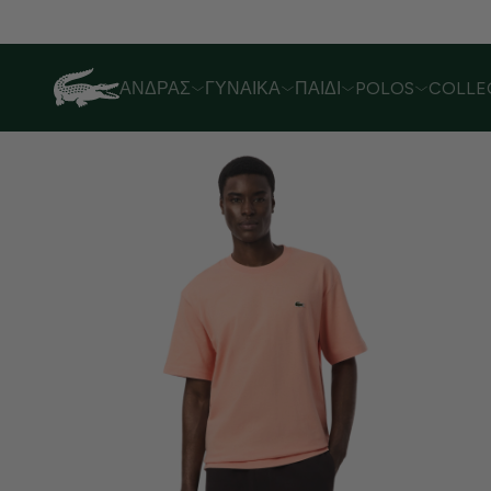
Λόγω αυξημένου όγκου παραγγελιών,
ΆΝΔΡΑΣ
ΓΥΝΑΊΚΑ
ΠΑΙΔΊ
POLOS
COLLE