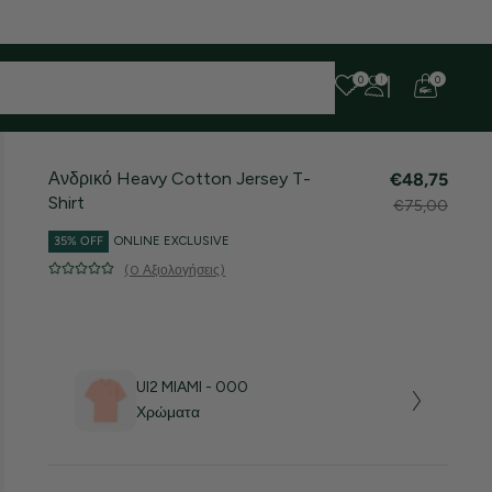
 ευχαριστούμε για την υπομονή σας!
0
0
Ανδρικό Heavy Cotton Jersey T-
€48,75
Shirt
€75,00
35% OFF
ONLINE EXCLUSIVE
(0 Αξιολογήσεις)
UI2 MIAMI - 000
Χρώματα