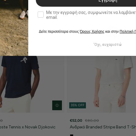
double opt in
Με την εγγραφή σας, συμφωνείτε να λαμβάνετε ενημερωτ
email.
Δείτε περισσότερα στους
Όρους Χρήσης
και στην
Πολιτική
'Οχι, ευχαριστώ
35% OFF
00
€52,00
€80,00
oste Tennis x Novak Djokovic
Ανδρικό Branded Stripe Band T-Sh