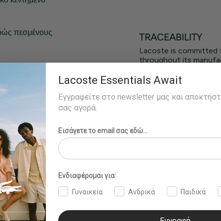
φρώς πεσμένους
TRACEABILITY
Lacoste is committed 
throughout its manufac
.
ακάς: Βαμβάκι
Lacoste Essentials Await
Εγγραφείτε στο newsletter μας και αποκτήσ
σας αγορά.
Εισάγετε το email σας εδώ...
Ενδιαφέρομαι για:
Γυναικεία
Ανδρικά
Παιδικά
Εγγραφή