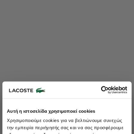
Lacoste Essentials Await
Αυτή η ιστοσελίδα χρησιμοποιεί cookies
Εγγραφείτε στο newsletter μας και αποκτήστε
10%
στην πρώτη
Χρησιμοποιούμε cookies για να βελτιώνουμε συνεχώς
σας αγορά.
την εμπειρία περιήγησής σας και να σας προσφέρουμε
Εισάγετε το email σας εδώ...