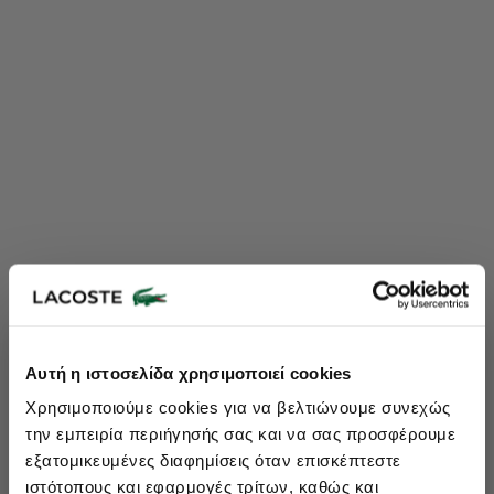
Lacoste Essentials Await
Αυτή η ιστοσελίδα χρησιμοποιεί cookies
Εγγραφείτε στο newsletter μας και αποκτήστε
10%
στην πρώτη
Χρησιμοποιούμε cookies για να βελτιώνουμε συνεχώς
σας αγορά.
την εμπειρία περιήγησής σας και να σας προσφέρουμε
Εισάγετε το email σας εδώ...
εξατομικευμένες διαφημίσεις όταν επισκέπτεστε
ιστότοπους και εφαρμογές τρίτων, καθώς και