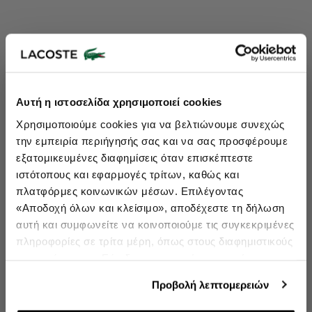
Lacoste Essentials Await
Αυτή η ιστοσελίδα χρησιμοποιεί cookies
Εγγραφείτε στο newsletter μας και αποκτήστε
10%
στην πρώτη
Χρησιμοποιούμε cookies για να βελτιώνουμε συνεχώς
σας αγορά.
την εμπειρία περιήγησής σας και να σας προσφέρουμε
Εισάγετε το email σας εδώ...
εξατομικευμένες διαφημίσεις όταν επισκέπτεστε
ιστότοπους και εφαρμογές τρίτων, καθώς και
πλατφόρμες κοινωνικών μέσων. Επιλέγοντας
Ενδιαφέρομαι για:
«Αποδοχή όλων και κλείσιμο», αποδέχεστε τη δήλωση
Γυναικεία
Ανδρικά
Παιδικά
Sneakers
αυτή και συμφωνείτε να κοινοποιούμε τις συγκεκριμένες
πληροφορίες σε τρίτα μέρη, όπως στους διαφημιστικούς
Εγγραφή
συνεργάτες μας. Εάν δεν συμφωνείτε, μπορείτε να
επιλέξετε να συνεχίσετε την περιήγησή σας με «Μόνο
double opt in
Με την εγγραφή σας, συμφωνείτε να λαμβάνετε ενημερωτικά
Προβολή λεπτομερειών
email.
απαιτούμενα cookies» και θα περιοριστούμε στα
cookies και τις τεχνολογίες που είναι απολύτως
Δείτε περισσότερα στους
Όρους Χρήσης
και στην
Πολιτική Προστασίας Δεδομένων
.