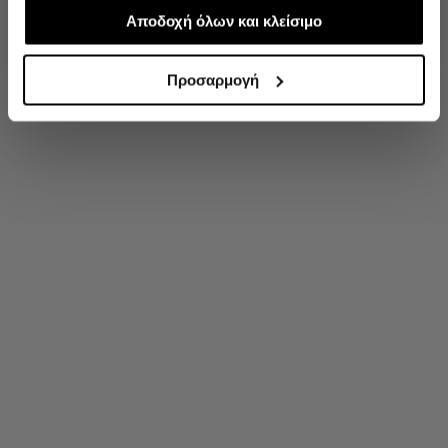
απαραίτητα για την ασφαλή απόδοση και
Αποδοχή όλων και κλείσιμο
'Οχι, ευχαριστώ
λειτουργικότητα της ιστοσελίδας μας. Ωστόσο, λάβετε
υπόψη ότι αποκλείοντας ορισμένους τύπους cookies δεν
Προσαρμογή
θα μπορούμε να συλλέξουμε πληροφορίες που θα
βελτιώσουν την περιήγησή σας και να σας
προσφέρουμε εξατομικευμένες υπηρεσίες και
διαφημίσεις. Για να προσαρμόσετε τις επιλογές σας ή να
ανακαλέσετε τη συγκατάθεσή σας επιλέξτε το
"Ρυθμίσεις Cookies " ανά πάσα στιγμή με ισχύ για το
μέλλον.Εάν επιθυμείτε να μάθετε περισσότερα σχετικά
με τα cookies, επισκεφθείτε οποιαδήποτε στιγμή τη
σελίδα Πολιτική cookies (link).