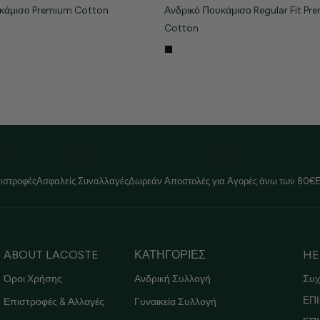
υκάμισο Premium Cotton
Ανδρικό Πουκάμισο Regular Fit Pr
Cotton
ιστροφές
Ασφαλείς Συναλλαγές
Δωρεάν Αποστολές για Αγορές άνω των 80€
ABOUT LACOSTE
ΚΑΤΗΓΟΡΙΕΣ
HE
Όροι Χρήσης
Ανδρική Συλλογή
Συχ
ΕΠΙ
Επιστροφές & Αλλαγές
Γυναικεία Συλλογή