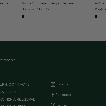
emium
Ανδρικό Πουκάμισο Regular Fit από
Ανδρικ
Βαμβακερή Ποπλίνα
Βαμβακ
Επικοινωνία
LP & CONTACTS
Instagram
νές Ερωτήσεις
Facebook
ΚΟΙΝΩΝΙΑ ΜΕΣΩ EMAIL
Twitter