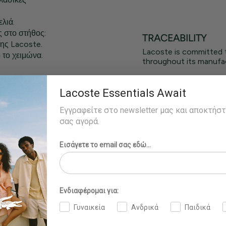
λιά.
 στο στήθος:
TRACEABILITY
της Lacoste.
Lacoste is committed 
 το χειμώνα.
throughout its manufac
Lacoste Essentials Await
και φοράει το
Εγγραφείτε στο newsletter μας και αποκτήσ
σας αγορά.
Εισάγετε το email σας εδώ...
Ενδιαφέρομαι για:
Γυναικεία
Ανδρικά
Παιδικά