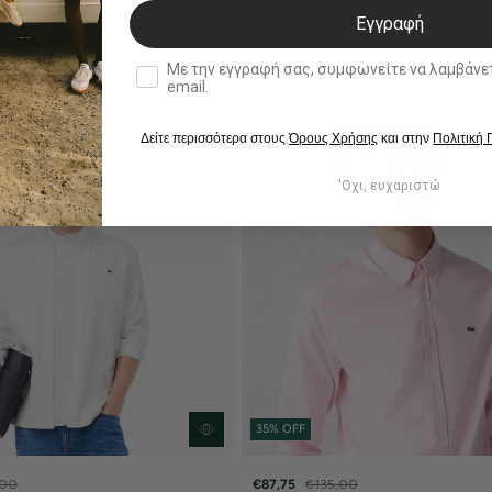
Εγγραφή
double opt in
Με την εγγραφή σας, συμφωνείτε να λαμβάνετε ενημερωτ
email.
Δείτε περισσότερα στους
Όρους Χρήσης
και στην
Πολιτική
'Οχι, ευχαριστώ
35% OFF
,00
€87,75
€135,00