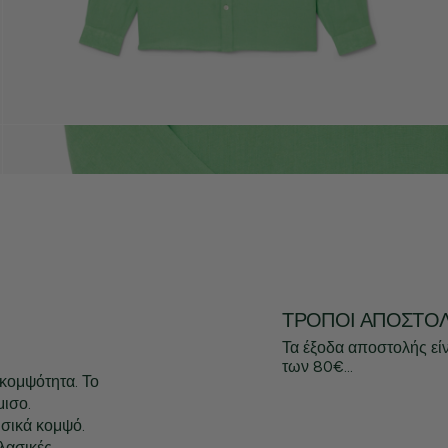
ΤΡΌΠΟΙ ΑΠΟΣΤΟ
Τα έξοδα αποστολής εί
των 80€...
κομψότητα. Το
μισο.
υσικά κομψό.
Κλασικές