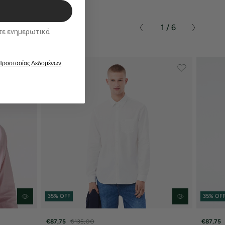
1 / 6
ικά
 Προστασίας Δεδομένων
.
35% OFF
35% OF
€87,75
€135,00
€87,75