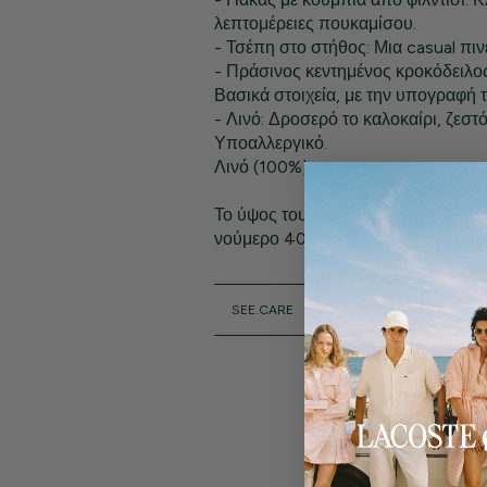
λεπτομέρειες πουκαμίσου.
- Τσέπη στο στήθος: Μια casual πινε
- Πράσινος κεντημένος κροκόδειλος
Βασικά στοιχεία, με την υπογραφή 
- Λινό: Δροσερό το καλοκαίρι, ζεστό
Υποαλλεργικό.
Λινό (100%)
Το ύψος του μοντέλου είναι 1,80 μ. 
νούμερο 40.
SEE.CARE