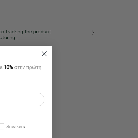
to tracking the product
turing...
τε
10%
στην πρώτη
Sneakers