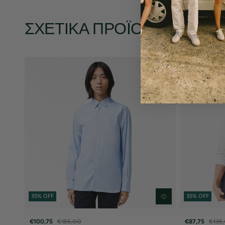
ΣΧΕΤΙΚΆ ΠΡΟΪΌΝΤΑ
35% OFF
35% OFF
€100,75
€155,00
€87,75
€135