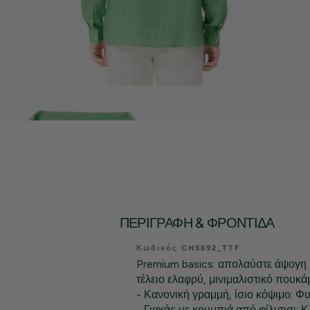
ΠΕΡΙΓΡΑΦΉ & ΦΡΟΝΤΊΔΑ
Κωδικός CH5692_TTF
Premium basics: απολαύστε άψογη 
τέλειο ελαφρύ, μινιμαλιστικό πουκά
- Κανονική γραμμή, ίσιο κόψιμο: Φ
- Γιακάς με κουμπιά από φίλντισι: 