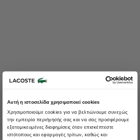
Lacoste Essentials Await
Αυτή η ιστοσελίδα χρησιμοποιεί cookies
Εγγραφείτε στο newsletter μας και αποκτήστε
10%
στην πρώτη
Χρησιμοποιούμε cookies για να βελτιώνουμε συνεχώς
σας αγορά.
την εμπειρία περιήγησής σας και να σας προσφέρουμε
Εισάγετε το email σας εδώ...
εξατομικευμένες διαφημίσεις όταν επισκέπτεστε
ιστότοπους και εφαρμογές τρίτων, καθώς και