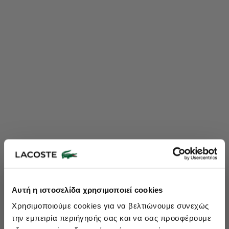
Lacoste Essentials Await
Αυτή η ιστοσελίδα χρησιμοποιεί cookies
Εγγραφείτε στο newsletter μας και αποκτήστε
10%
στην πρώτη
Χρησιμοποιούμε cookies για να βελτιώνουμε συνεχώς
σας αγορά.
την εμπειρία περιήγησής σας και να σας προσφέρουμε
Εισάγετε το email σας εδώ...