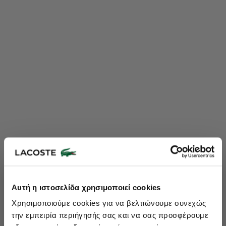
Lacoste Essentials Await
Αυτή η ιστοσελίδα χρησιμοποιεί cookies
Εγγραφείτε στο newsletter μας και αποκτήστε
10%
στην πρώτη
Χρησιμοποιούμε cookies για να βελτιώνουμε συνεχώς
σας αγορά.
την εμπειρία περιήγησής σας και να σας προσφέρουμε
Εισάγετε το email σας εδώ...