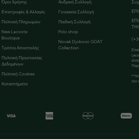
Όροι Χρήσης
Ανδρική Συλλογή
Συχ
ΕΠΙ
Επιστροφές & Αλλαγές
Γυναικεία Συλλογή
ΕΠ
Πολιτική Πληρωμών
Παιδική Συλλογή
ΤΗ
New Lacoste
Polo shop
Boutique
(+3
Novak Djokovic GOAT
Τρόποι Αποστολής
Collection
Επικ
Laco
Πολιτική Προστασίας
είνα
Δεδομένων
Παρ
Πολιτική Cookies
**Ισ
τον 
Καταστήματα