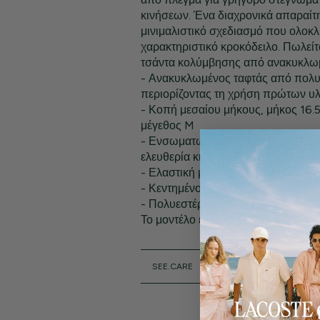
κινήσεων. Ένα διαχρονικά απαραίτη
μινιμαλιστικό σχεδιασμό που ολοκλ
χαρακτηριστικό κροκόδειλο. Πωλείτ
τσάντα κολύμβησης από ανακυκλω
- Ανακυκλωμένος ταφτάς από πολυ
περιορίζοντας τη χρήση πρώτων υ
- Κοπή μεσαίου μήκους, μήκος 16.5
μέγεθος M
- Ενσωματωμένο διχτυωτό μποξεράκ
ελευθερία κινήσεων
- Ελαστική μέση με κορδόνι περίσφ
- Κεντημένος κροκόδειλος στο δεξί
- Πολυεστέρας (100%)
Το μοντέλο έχει ύψος 1,80 μ. και φ
SEE.CARE