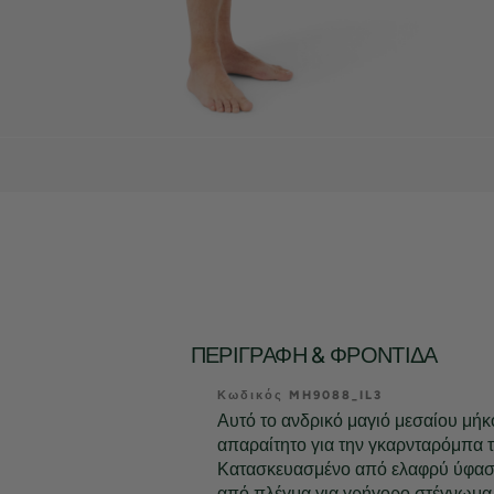
ΠΕΡΙΓΡΑΦΉ & ΦΡΟΝΤΊΔΑ
Κωδικός MH9088_IL3
Αυτό το ανδρικό μαγιό μεσαίου μήκο
απαραίτητο για την γκαρνταρόμπα τ
Κατασκευασμένο από ελαφρύ ύφασ
από πλέγμα για γρήγορο στέγνωμα 