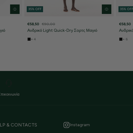
35% OFF
35% OF
€58,50
€90,00
€58,50
γιό
Ανδρικό Light Quick-Dry Σορτς Μαγιό
Ανδρικ
+ 4
+ 6
Επικοινωνία
LP & CONTACTS
Instagram