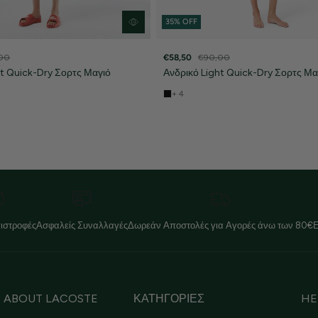
35% OFF
00
€58,50
€90,00
ht Quick-Dry Σορτς Μαγιό
Ανδρικό Light Quick-Dry Σορτς Μα
+ 4
ιστροφές
Ασφαλείς Συναλλαγές
Δωρεάν Αποστολές για Αγορές άνω των 80€
ABOUT LACOSTE
ΚΑΤΗΓΟΡΙΕΣ
HE