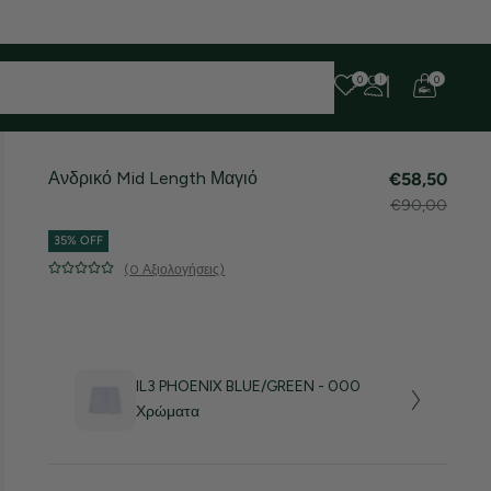
 ευχαριστούμε για την υπομονή σας!
0
0
Ανδρικό Mid Length Μαγιό
€58,50
€90,00
35% OFF
(0 Αξιολογήσεις)
IL3 PHOENIX BLUE/GREEN - 000
Χρώματα