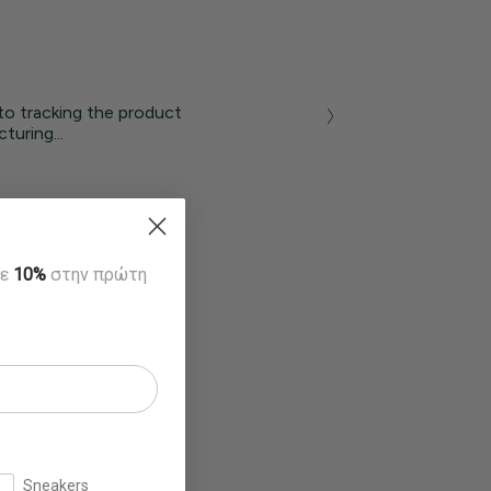
to tracking the product
turing...
τε
10%
στην πρώτη
Sneakers