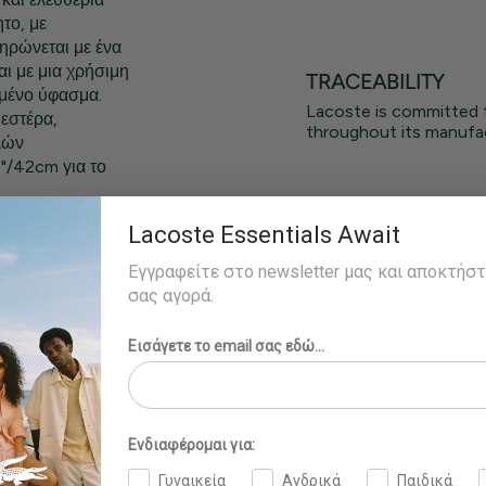
το, με
ηρώνεται με ένα
αι με μια χρήσιμη
TRACEABILITY
μένο ύφασμα.
Lacoste is committed 
εστέρα,
throughout its manufac
λών
"/42cm για το
ι για μέγιστη
Lacoste Essentials Await
ιξης
Εγγραφείτε στο newsletter μας και αποκτήσ
 πόδι
σας αγορά.
οράει το νούμερο M
Εισάγετε το email σας εδώ...
Ενδιαφέρομαι για:
Γυναικεία
Ανδρικά
Παιδικά