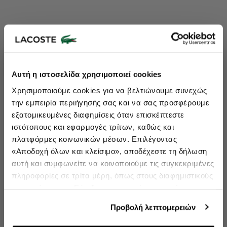
Lacoste Essentials Await
Αυτή η ιστοσελίδα χρησιμοποιεί cookies
Εγγραφείτε στο newsletter μας και αποκτήστε
10%
στην πρώτη
Χρησιμοποιούμε cookies για να βελτιώνουμε συνεχώς
σας αγορά.
την εμπειρία περιήγησής σας και να σας προσφέρουμε
Εισάγετε το email σας εδώ...
εξατομικευμένες διαφημίσεις όταν επισκέπτεστε
ιστότοπους και εφαρμογές τρίτων, καθώς και
πλατφόρμες κοινωνικών μέσων. Επιλέγοντας
Ενδιαφέρομαι για:
«Αποδοχή όλων και κλείσιμο», αποδέχεστε τη δήλωση
Γυναικεία
Ανδρικά
Παιδικά
Sneakers
αυτή και συμφωνείτε να κοινοποιούμε τις συγκεκριμένες
πληροφορίες σε τρίτα μέρη, όπως στους διαφημιστικούς
Εγγραφή
συνεργάτες μας. Εάν δεν συμφωνείτε, μπορείτε να
επιλέξετε να συνεχίσετε την περιήγησή σας με «Μόνο
double opt in
Με την εγγραφή σας, συμφωνείτε να λαμβάνετε ενημερωτικά
Προβολή λεπτομερειών
email.
απαιτούμενα cookies» και θα περιοριστούμε στα
cookies και τις τεχνολογίες που είναι απολύτως
Δείτε περισσότερα στους
Όρους Χρήσης
και στην
Πολιτική Προστασίας Δεδομένων
.