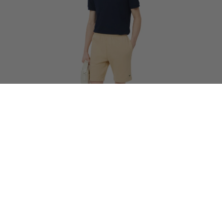
BEST SELLER
Original L.12.12 Polo Μπλούζα Classic Fit