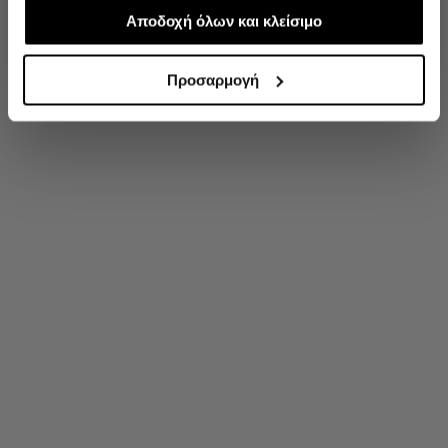
απαραίτητα για την ασφαλή απόδοση και
Αποδοχή όλων και κλείσιμο
'Οχι, ευχαριστώ
λειτουργικότητα της ιστοσελίδας μας. Ωστόσο, λάβετε
υπόψη ότι αποκλείοντας ορισμένους τύπους cookies δεν
Προσαρμογή
θα μπορούμε να συλλέξουμε πληροφορίες που θα
βελτιώσουν την περιήγησή σας και να σας
προσφέρουμε εξατομικευμένες υπηρεσίες και
διαφημίσεις. Για να προσαρμόσετε τις επιλογές σας ή να
ανακαλέσετε τη συγκατάθεσή σας επιλέξτε το
"Ρυθμίσεις Cookies " ανά πάσα στιγμή με ισχύ για το
μέλλον.Εάν επιθυμείτε να μάθετε περισσότερα σχετικά
με τα cookies, επισκεφθείτε οποιαδήποτε στιγμή τη
σελίδα Πολιτική cookies (link).