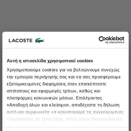
Lacoste Essentials Await
Αυτή η ιστοσελίδα χρησιμοποιεί cookies
Εγγραφείτε στο newsletter μας και αποκτήστε
10%
στην πρώτη
Χρησιμοποιούμε cookies για να βελτιώνουμε συνεχώς
σας αγορά.
την εμπειρία περιήγησής σας και να σας προσφέρουμε
Εισάγετε το email σας εδώ...
εξατομικευμένες διαφημίσεις όταν επισκέπτεστε
ιστότοπους και εφαρμογές τρίτων, καθώς και
πλατφόρμες κοινωνικών μέσων. Επιλέγοντας
Ενδιαφέρομαι για:
«Αποδοχή όλων και κλείσιμο», αποδέχεστε τη δήλωση
Γυναικεία
Ανδρικά
Παιδικά
Sneakers
αυτή και συμφωνείτε να κοινοποιούμε τις συγκεκριμένες
πληροφορίες σε τρίτα μέρη, όπως στους διαφημιστικούς
Εγγραφή
συνεργάτες μας. Εάν δεν συμφωνείτε, μπορείτε να