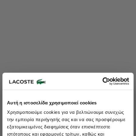
Lacoste Essentials Await
Αυτή η ιστοσελίδα χρησιμοποιεί cookies
Εγγραφείτε στο newsletter μας και αποκτήστε
10%
στην πρώτη
Χρησιμοποιούμε cookies για να βελτιώνουμε συνεχώς
σας αγορά.
την εμπειρία περιήγησής σας και να σας προσφέρουμε
Εισάγετε το email σας εδώ...
εξατομικευμένες διαφημίσεις όταν επισκέπτεστε
ιστότοπους και εφαρμογές τρίτων, καθώς και